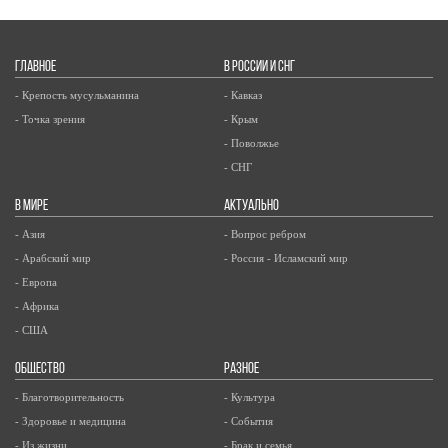
ГЛАВНОЕ
В РОССИИ И СНГ
- Крепость мусульманина
- Кавказ
- Точка зрения
- Крым
- Поволжье
- СНГ
В МИРЕ
АКТУАЛЬНО
- Азия
- Вопрос ребром
- Арабский мир
- Россия - Исламский мир
- Европа
- Африка
- США
ОБЩЕСТВО
РАЗНОЕ
- Благотворительность
- Культура
- Здоровье и медицина
- События
- Из жизни
- Брак и семья