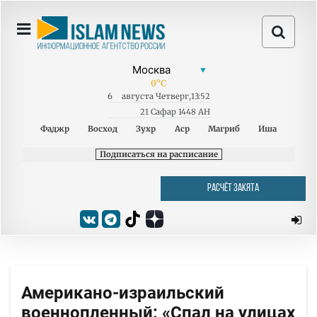
0
°C
6
августа
Четверг
,
13:52
21 Сафар 1448 AH
Фаджр
Восход
Зухр
Аср
Магриб
Иша
Подписаться на расписание
РАСЧЁТ ЗАКЯТА
Американо-израильский
военнопленный: «Спал на улицах