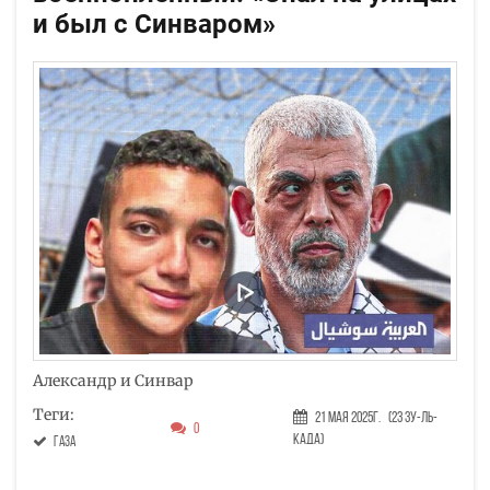
и был с Синваром»
Александр и Синвар
Теги:
21 Мая 2025г.
(23 Зу-ль-
0
када)
Газа