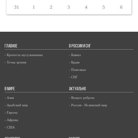
31
1
2
3
4
5
6
ГЛАВНОЕ
В РОССИИ И СНГ
- Крепость мусульманина
- Кавказ
- Точка зрения
- Крым
- Поволжье
- СНГ
В МИРЕ
АКТУАЛЬНО
- Азия
- Вопрос ребром
- Арабский мир
- Россия - Исламский мир
- Европа
- Африка
- США