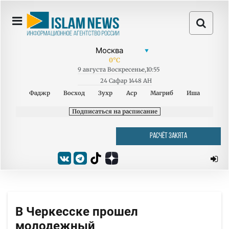
0
°C
9
августа
Воскресенье
,
10:55
24 Сафар 1448 AH
Фаджр
Восход
Зухр
Аср
Магриб
Иша
Подписаться на расписание
РАСЧЁТ ЗАКЯТА
В Черкесске прошел
молодежный