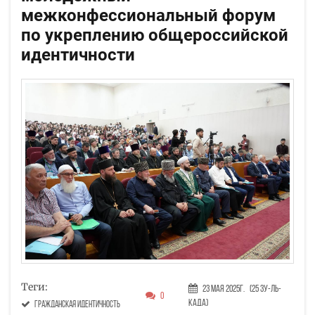
межконфессиональный форум
по укреплению общероссийской
идентичности
Теги:
23 Мая 2025г.
(25 Зу-ль-
0
када)
гражданская идентичность