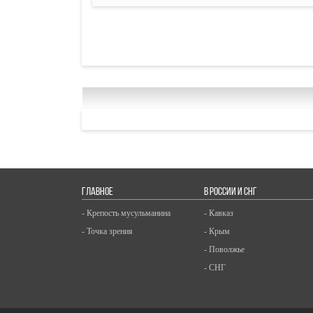
ГЛАВНОЕ
В РОССИИ И СНГ
- Крепость мусульманина
- Кавказ
- Точка зрения
- Крым
- Поволжье
- СНГ