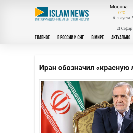
0
°C
6
августа
21 Сафар
ГЛАВНОЕ
В РОССИИ И СНГ
В МИРЕ
АКТУАЛЬНО
Иран обозначил «красную 