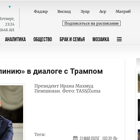
Фаджр
Восход
Зухр
Аср
Магриб
Четверг
,
Подписаться на расписание
23:24
 1448 AH
АНАЛИТИКА
ОБЩЕСТВО
БРАК И СЕМЬЯ
МОЗАИКА
линию» в диалоге с Трампом
Президент Ирана Махмуд
Пезешкиан. Фото: TASS/Zuma
Теги:
31 Мая 2025г.
(03 Зу-ль-