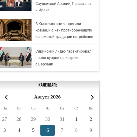
Саудовской Аравии, Пакистана
и Ирака
В Кыргызстане запретили
кремацию как противоречащую
исламской традиции погребения
Сирийский лидер гарантировал
права курдов на встрече
с Барзани
Календарь
Август 2026
«
»
Пн
Вт
Ср
Чт
Пт
Сб
Вс
27
28
29
30
31
1
2
3
4
5
6
7
8
9