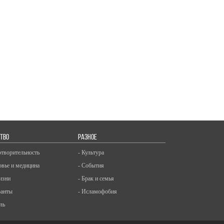
ТВО
РАЗНОЕ
отворительность
- Культура
овье и медицина
- События
изни
- Брак и семья
ранты
- Исламофобия
ль