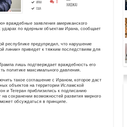
0
Иран
хиджа)
США
ию» враждебные заявления американского
 ударах по ядерным объектам Ирана, сообщает
й республике предупредил, что нарушение
ой линии» приведет к тяжким последствиям для
 Трампа лишь подтверждает враждебность его
сть политике максимального давления.
ючить такое соглашение с Ираном, которое даст
ных объектов на территории Исламской
тон и Тегеран приблизились к подписанию
т на сохранении возможностей развития мирного
е может обсуждаться в принципе.