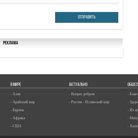
ОТПРАВИТЬ
Реклама
В МИРЕ
АКТУАЛЬНО
ОБЩЕС
- Азия
- Вопрос ребром
- Благ
- Арабский мир
- Россия - Исламский мир
- Здор
- Европа
- Из ж
- Африка
- Миг
- США
- Халя