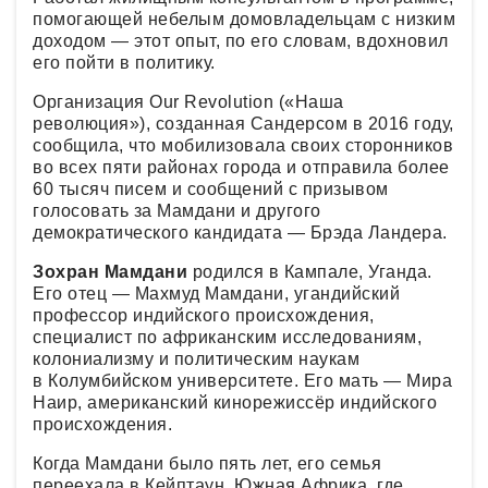
помогающей небелым домовладельцам с низким
доходом — этот опыт, по его словам, вдохновил
его пойти в политику.
Организация Our Revolution («Наша
революция»), созданная Сандерсом в 2016 году,
сообщила, что мобилизовала своих сторонников
во всех пяти районах города и отправила более
60 тысяч писем и сообщений с призывом
голосовать за Мамдани и другого
демократического кандидата — Брэда Ландера.
Зохран Мамдани
родился в Кампале, Уганда.
Его отец — Махмуд Мамдани, угандийский
профессор индийского происхождения,
специалист по африканским исследованиям,
колониализму и политическим наукам
в Колумбийском университете. Его мать — Мира
Наир, американский кинорежиссёр индийского
происхождения.
Когда Мамдани было пять лет, его семья
переехала в Кейптаун, Южная Африка, где