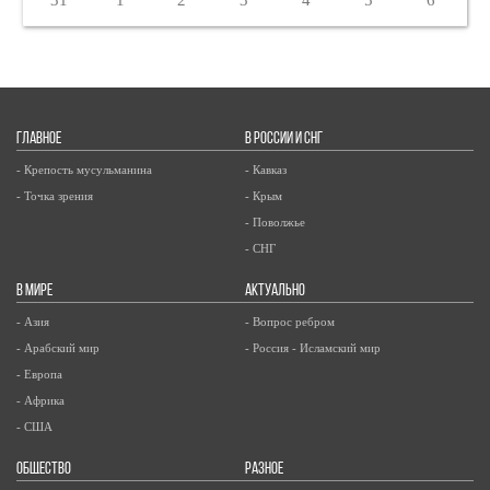
31
1
2
3
4
5
6
ГЛАВНОЕ
В РОССИИ И СНГ
- Крепость мусульманина
- Кавказ
- Точка зрения
- Крым
- Поволжье
- СНГ
В МИРЕ
АКТУАЛЬНО
- Азия
- Вопрос ребром
- Арабский мир
- Россия - Исламский мир
- Европа
- Африка
- США
ОБЩЕСТВО
РАЗНОЕ