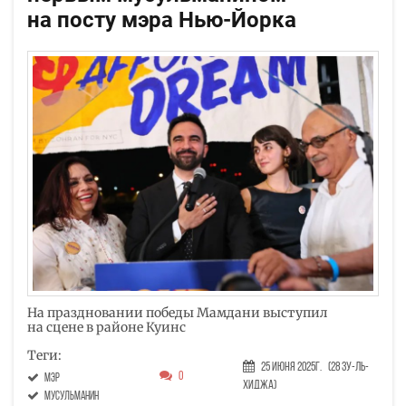
на посту мэра Нью-Йорка
На праздновании победы Мамдани выступил
на сцене в районе Куинс
Теги:
25 Июня 2025г.
(28 Зу-ль-
0
мэр
хиджа)
мусульманин