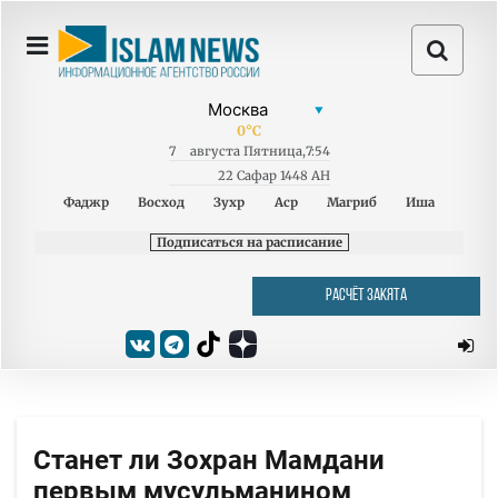
0
°C
7
августа
Пятница
,
7:54
22 Сафар 1448 AH
Фаджр
Восход
Зухр
Аср
Магриб
Иша
Подписаться на расписание
РАСЧЁТ ЗАКЯТА
Станет ли Зохран Мамдани
первым мусульманином