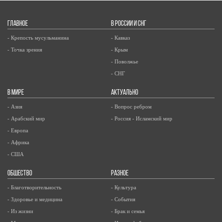
ГЛАВНОЕ
В РОССИИ И СНГ
- Крепость мусульманина
- Кавказ
- Точка зрения
- Крым
- Поволжье
- СНГ
В МИРЕ
АКТУАЛЬНО
- Азия
- Вопрос ребром
- Арабский мир
- Россия - Исламский мир
- Европа
- Африка
- США
ОБЩЕСТВО
РАЗНОЕ
- Благотворительность
- Культура
- Здоровье и медицина
- События
- Из жизни
- Брак и семья