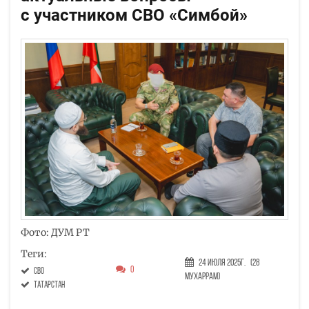
с участником СВО «Симбой»
Фото: ДУМ РТ
Теги:
24 Июля 2025г.
(28
0
СВО
Мухаррам)
Татарстан