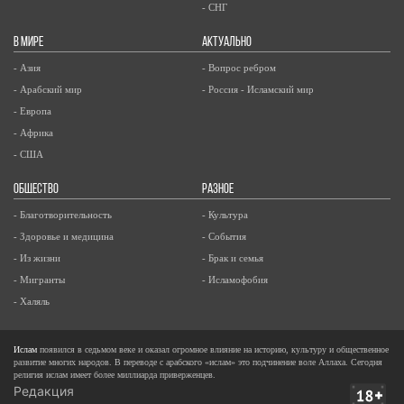
- СНГ
В МИРЕ
АКТУАЛЬНО
- Азия
- Вопрос ребром
- Арабский мир
- Россия - Исламский мир
- Европа
- Африка
- США
ОБЩЕСТВО
РАЗНОЕ
- Благотворительность
- Культура
- Здоровье и медицина
- События
- Из жизни
- Брак и семья
- Мигранты
- Исламофобия
- Халяль
Ислам
появился в седьмом веке и оказал огромное влияние на историю, культуру и общественное
развитие многих народов. В переводе с арабского «ислам» это подчинение воле Аллаха. Сегодня
религия ислам имеет более миллиарда приверженцев.
Редакция