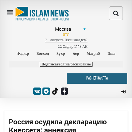
0
°C
7
августа
Пятница
,
8:49
22 Сафар 1448 AH
Фаджр
Восход
Зухр
Аср
Магриб
Иша
Подписаться на расписание
РАСЧЁТ ЗАКЯТА
Россия осудила декларацию
Кнессета: аннексия