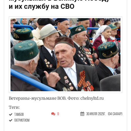
и их службу на СВО
Ветераны-мусульмане ВОВ. Фото: chelnyltd.ru
Теги:
0
30 Июля 2025г.
(04 Сафар)
Тамбов
патриотизм