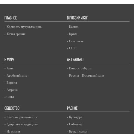
ГЛАВНОЕ
В РОССИИ И СНГ
- Крепость мусульманина
- Кавказ
- Точка зрения
- Крым
- Поволжье
- СНГ
В МИРЕ
АКТУАЛЬНО
- Азия
- Вопрос ребром
- Арабский мир
- Россия - Исламский мир
- Европа
- Африка
- США
ОБЩЕСТВО
РАЗНОЕ
- Благотворительность
- Культура
- Здоровье и медицина
- События
- Из жизни
- Брак и семья