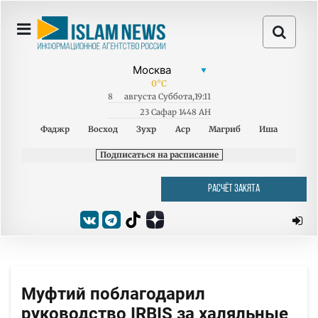
0
°C
8
августа
Суббота
,
19:11
23 Сафар 1448 AH
Фаджр
Восход
Зухр
Аср
Магриб
Иша
Подписаться на расписание
РАСЧЁТ ЗАКЯТА
Муфтий поблагодарил
руководство IRВIS за халяльные