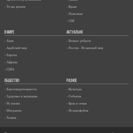
- Точка зрения
- Крым
- Поволжье
- СНГ
В МИРЕ
АКТУАЛЬНО
- Азия
- Вопрос ребром
- Арабский мир
- Россия - Исламский мир
- Европа
- Африка
- США
ОБЩЕСТВО
РАЗНОЕ
- Благотворительность
- Культура
- Здоровье и медицина
- События
- Из жизни
- Брак и семья
- Мигранты
- Исламофобия
- Халяль