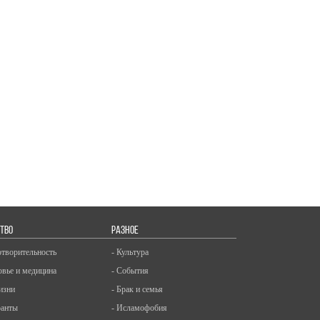
ТВО
РАЗНОЕ
отворительность
- Культура
овье и медицина
- События
изни
- Брак и семья
ранты
- Исламофобия