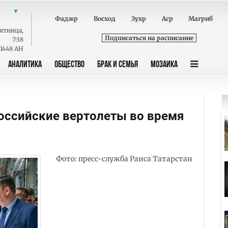
Фаджр
Восход
Зухр
Аср
Магриб
ятница
,
Подписаться на расписание
7:38
 1448 AH
АНАЛИТИКА
ОБЩЕСТВО
БРАК И СЕМЬЯ
МОЗАИКА
оссийские вертолеты во время
Фото: пресс-служба Раиса Татарстан