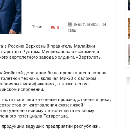
09 Августа 2025г.
(14
Теги:
0
Сафар)
ита в Россию Верховный правитель Малайзии
атарстана Рустама Минниханова ознакомился
ого вертолетного завода холдинга «Вертолеты
лайзийской делегации была представлена полная
толетной техники, включая Ми-38 с салоном
азличных модификациях, а также легкие
цинском исполнении.
е гости посетили ключевые производственные цеха,
вертолетов от изготовления фюзеляжей
было уделено новому летно-испытательному
ленного потенциала Татарстана.
 продукции ведущих предприятий республики,