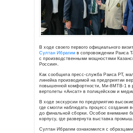
В ходе своего первого официального виз
Султан Ибрагим
в сопровождении Раиса Т
с производственными мощностями Казанск
России».
Как сообщила пресс-служба Раиса РТ, ма
линейка производимой на предприятии вер
повышенной комфортности, Ми-8МТВ-1 в р
вертолеты «Ансат» в полицейском и меди
В ходе экскурсии по предприятию высоки
где смогли наблюдать процесс создания 
до финальной сборки. Особое внимание 
корпусу, где развернута выставка промыш
Султан Ибрагим ознакомился с образцами