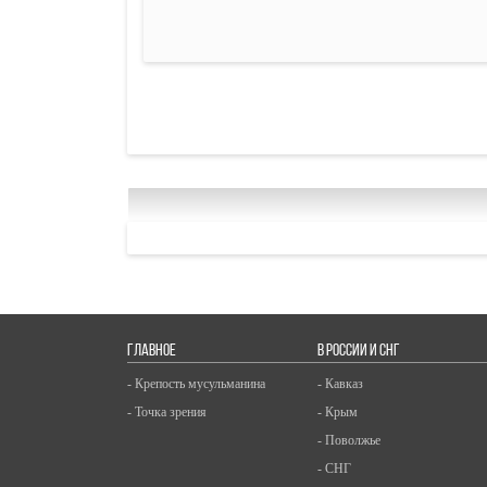
ГЛАВНОЕ
В РОССИИ И СНГ
- Крепость мусульманина
- Кавказ
- Точка зрения
- Крым
- Поволжье
- СНГ