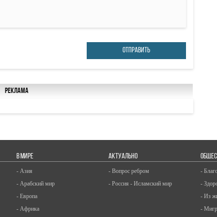
ОТПРАВИТЬ
Реклама
В МИРЕ
АКТУАЛЬНО
ОБЩЕС
- Азия
- Вопрос ребром
- Благ
- Арабский мир
- Россия - Исламский мир
- Здор
- Европа
- Из ж
- Африка
- Миг