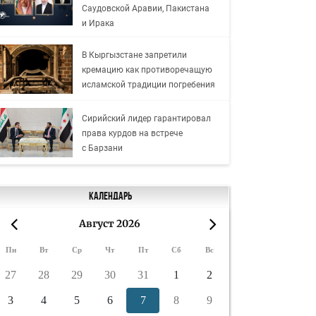
Саудовской Аравии, Пакистана
и Ирака
В Кыргызстане запретили
кремацию как противоречащую
исламской традиции погребения
Сирийский лидер гарантировал
права курдов на встрече
с Барзани
Календарь
Август 2026
«
»
Пн
Вт
Ср
Чт
Пт
Сб
Вс
27
28
29
30
31
1
2
3
4
5
6
7
8
9