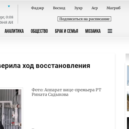
Фаджр
Восход
Зухр
Аср
Магриб
ерг
,
0:08
Подписаться на расписание
 1448 AH
АНАЛИТИКА
ОБЩЕСТВО
БРАК И СЕМЬЯ
МОЗАИКА
верила ход восстановления
Фото: Аппарат вице-премьера РТ
Рината Садыкова