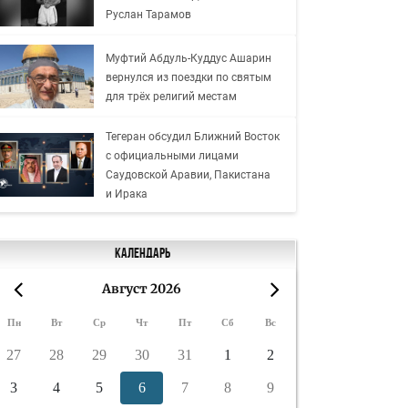
Руслан Тарамов
Муфтий Абдуль-Куддус Ашарин
вернулся из поездки по святым
для трёх религий местам
Тегеран обсудил Ближний Восток
с официальными лицами
Саудовской Аравии, Пакистана
и Ирака
Календарь
Август 2026
«
»
Пн
Вт
Ср
Чт
Пт
Сб
Вс
27
28
29
30
31
1
2
3
4
5
6
7
8
9