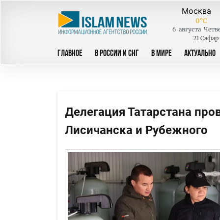
0
°C
6
августа
Четв
21 Сафар
ГЛАВНОЕ
В РОССИИ И СНГ
В МИРЕ
АКТУАЛЬНО
Делегация Татарстана про
Лисичанска и Рубежного