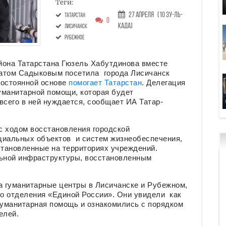
Теги:
27 Апреля
(10 Зу-ль-
Татарстан
0
када)
Лисичанск
Рубежное
йона Татарстана Гюзель Хабутдинова вместе
натом Садыковым посетила города Лисичанск
постоянной основе
помогает Татарстан
. Делегация
уманитарной помощи, которая будет
всего в ней нуждается, сообщает ИА Татар-
с ходом восстановления городской
циальных объектов и систем жизнеобеспечения,
тановленные на территориях учреждений.
ьной инфраструктуры, восстановленным
а гуманитарные центры в Лисичанске и Рубежном,
о отделения «Единой России». Они увидели как
гуманитарная помощь и ознакомились с порядком
елей.