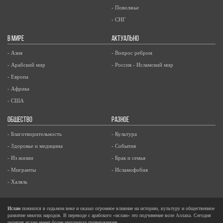
- Поволжье
- СНГ
В МИРЕ
АКТУАЛЬНО
- Азия
- Вопрос ребром
- Арабский мир
- Россия - Исламский мир
- Европа
- Африка
- США
ОБЩЕСТВО
РАЗНОЕ
- Благотворительность
- Культура
- Здоровье и медицина
- События
- Из жизни
- Брак и семья
- Мигранты
- Исламофобия
- Халяль
Ислам
появился в седьмом веке и оказал огромное влияние на историю, культуру и общественное
развитие многих народов. В переводе с арабского «ислам» это подчинение воле Аллаха. Сегодня
религия ислам имеет более миллиарда приверженцев.