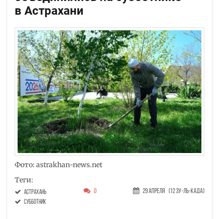
в Астрахани
Фото: astrakhan-news.net
Теги:
0
29 Апреля
(12 Зу-ль-када)
Астрахань
субботник