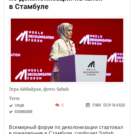
в Стамбуле
Эсра Айбайрак, фото: Sabah
Теги:
0
12 Мая
(25 Зу-ль-када)
Турция
колониализм
Всемирный форум по деколонизации стартовал
в понедельник в Стамбуле, сообщает Sabah.