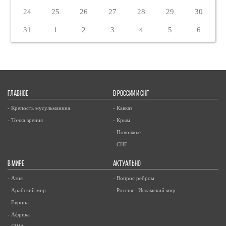
24
25
26
27
28
29
30
31
1
2
3
4
5
6
ГЛАВНОЕ
В РОССИИ И СНГ
- Крепость мусульманина
- Кавказ
- Точка зрения
- Крым
- Поволжье
- СНГ
В МИРЕ
АКТУАЛЬНО
- Азия
- Вопрос ребром
- Арабский мир
- Россия - Исламский мир
- Европа
- Африка