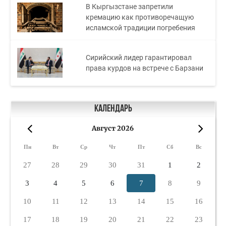
В Кыргызстане запретили
кремацию как противоречащую
исламской традиции погребения
Сирийский лидер гарантировал
права курдов на встрече с Барзани
Календарь
Август 2026
«
»
Пн
Вт
Ср
Чт
Пт
Сб
Вс
27
28
29
30
31
1
2
3
4
5
6
7
8
9
10
11
12
13
14
15
16
17
18
19
20
21
22
23