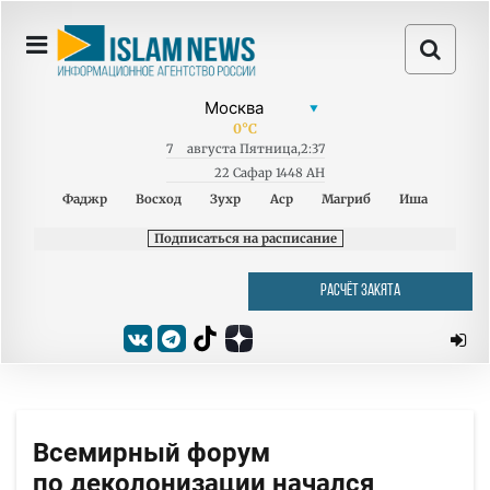
0
°C
7
августа
Пятница
,
2:37
22 Сафар 1448 AH
Фаджр
Восход
Зухр
Аср
Магриб
Иша
Подписаться на расписание
РАСЧЁТ ЗАКЯТА
Всемирный форум
по деколонизации начался