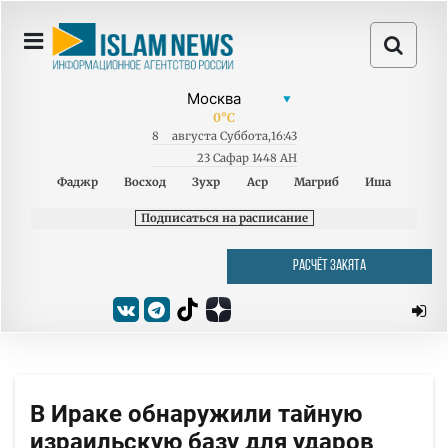
0
°C
8
августа
Суббота
,
16:43
23 Сафар 1448 AH
Фаджр
Восход
Зухр
Аср
Магриб
Иша
Подписаться на расписание
РАСЧЁТ ЗАКЯТА
В Ираке обнаружили тайную
израильскую базу для ударов