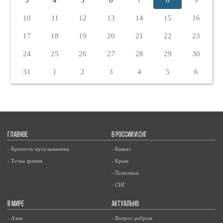
10
11
12
13
14
15
16
17
18
19
20
21
22
23
24
25
26
27
28
29
30
31
1
2
3
4
5
6
ГЛАВНОЕ
В РОССИИ И СНГ
- Крепость мусульманина
- Кавказ
- Точка зрения
- Крым
- Поволжье
- СНГ
В МИРЕ
АКТУАЛЬНО
- Азия
- Вопрос ребром