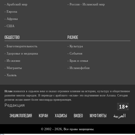
- Арабский мир
- Россия - Исламский мир
- Европа
- Африка
- США
ОБЩЕСТВО
РАЗНОЕ
- Благотворительность
- Культура
- Здоровье и медицина
- События
- Из жизни
- Брак и семья
- Мигранты
- Исламофобия
- Халяль
Ислам
появился в седьмом веке и оказал огромное влияние на историю, культуру и общественное
развитие многих народов. В переводе с арабского «ислам» это подчинение воле Аллаха. Сегодня
религия ислам имеет более миллиарда приверженцев.
Редакция
ЭНЦИКЛОПЕДИЯ
КОРАН
ХАДИСЫ
ВИДЕО
Муфтияты
العربية
© 2002 - 2026, Все права защищены.