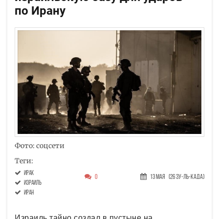
по Ирану
Фото: соцсети
Теги:
Ирак
0
13 Мая
(26 Зу-ль-када)
Израиль
Иран
Израиль тайно создал в пустыне на