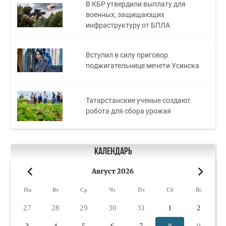
В КБР утвердили выплату для
военных, защищающих
инфраструктуру от БПЛА
Вступил в силу приговор
поджигательнице мечети Усинска
Татарстанские ученые создают
робота для сбора урожая
Календарь
Август 2026
«
»
Пн
Вт
Ср
Чт
Пт
Сб
Вс
27
28
29
30
31
1
2
3
4
5
6
7
8
9