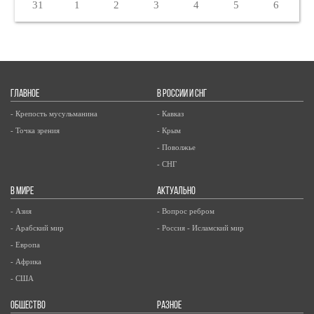
31
1
2
3
4
5
6
ГЛАВНОЕ
В РОССИИ И СНГ
- Крепость мусульманина
- Кавказ
- Точка зрения
- Крым
- Поволжье
- СНГ
В МИРЕ
АКТУАЛЬНО
- Азия
- Вопрос ребром
- Арабский мир
- Россия - Исламский мир
- Европа
- Африка
- США
ОБЩЕСТВО
РАЗНОЕ