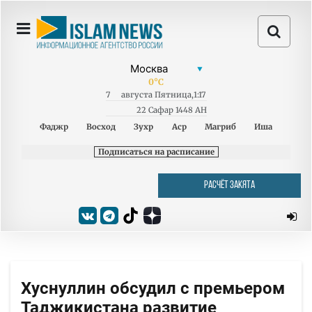
0
°C
7
августа
Пятница
,
1:17
22 Сафар 1448 AH
Фаджр
Восход
Зухр
Аср
Магриб
Иша
Подписаться на расписание
РАСЧЁТ ЗАКЯТА
Хуснуллин обсудил с премьером
Таджикистана развитие