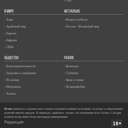
- СНГ
В МИРЕ
АКТУАЛЬНО
- Азия
- Вопрос ребром
- Арабский мир
- Россия - Исламский мир
- Европа
- Африка
- США
ОБЩЕСТВО
РАЗНОЕ
- Благотворительность
- Культура
- Здоровье и медицина
- События
- Из жизни
- Брак и семья
- Мигранты
- Исламофобия
- Халяль
Ислам
появился в седьмом веке и оказал огромное влияние на историю, культуру и общественное
развитие многих народов. В переводе с арабского «ислам» это подчинение воле Аллаха. Сегодня
религия ислам имеет более миллиарда приверженцев.
Редакция