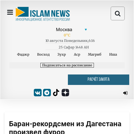
0
°C
10
августа
Понедельник
,
6:16
25 Сафар 1448 AH
Фаджр
Восход
Зухр
Аср
Магриб
Иша
Подписаться на расписание
РАСЧЁТ ЗАКЯТА
Баран-рекордсмен из Дагестана
произвел фурор