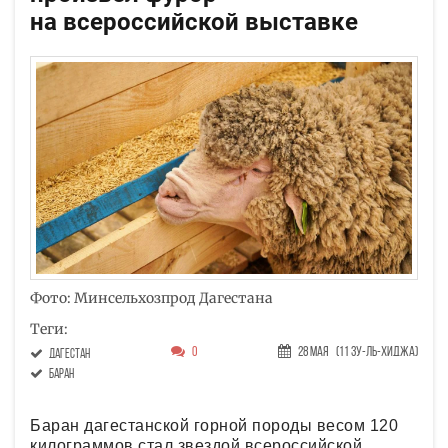
на всероссийской выставке
Фото: Минсельхозпрод Дагестана
Теги:
0
28 Мая
(11 Зу-ль-хиджа)
Дагестан
баран
Баран дагестанской горной породы весом 120
килограммов стал звездой всероссийской