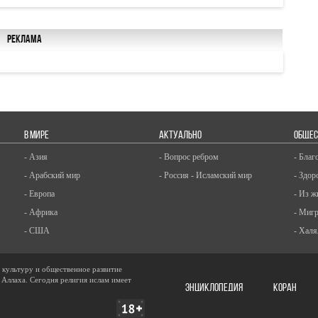
Реклама
В МИРЕ
АКТУАЛЬНО
ОБЩЕС
- Азия
- Вопрос ребром
- Благ
- Арабский мир
- Россия - Исламский мир
- Здор
- Европа
- Из ж
- Африка
- Миг
- США
- Халя
, культуру и общественное развитие
 Аллаха. Сегодня религия ислам имеет
ЭНЦИКЛОПЕДИЯ
КОРАН