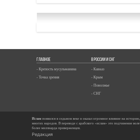
ГЛАВНОЕ
В РОССИИ И СНГ
- Крепость мусульманина
- Кавказ
- Точка зрения
- Крым
- Поволжье
- СНГ
Ислам
появился в седьмом веке и оказал огромное влияние на историю
многих народов. В переводе с арабского «ислам» это подчинение воле
более миллиарда приверженцев.
Редакция