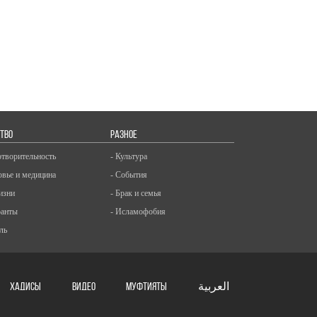
ТВО
РАЗНОЕ
отворительность
- Культура
овье и медицина
- События
изни
- Брак и семья
ранты
- Исламофобия
ль
ХАДИСЫ
ВИДЕО
Муфтияты
العربية