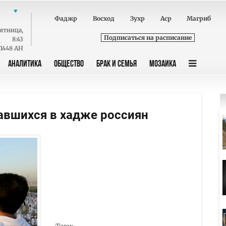
Фаджр
Восход
Зухр
Аср
Магриб
ятница
,
Подписаться на расписание
8:43
 1448 AH
АНАЛИТИКА
ОБЩЕСТВО
БРАК И СЕМЬЯ
МОЗАИКА
авшихся в хадже россиян