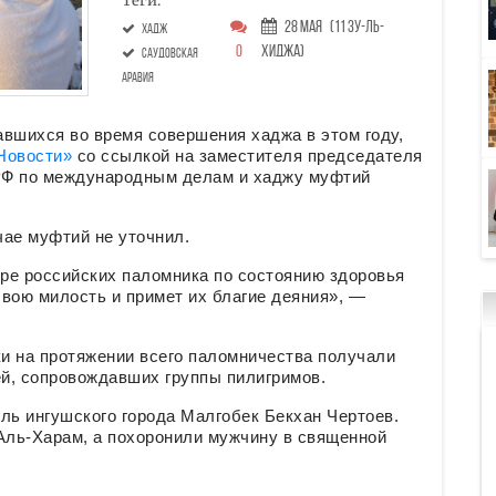
Теги:
28 Мая
(11 Зу-ль-
хадж
0
хиджа)
саудовская
аравия
вшихся во время совершения хаджа в этом году,
Новости»
со ссылкой на заместителя председателя
РФ по международным делам и хаджу муфтий
чае муфтий не уточнил.
ре российских паломника по состоянию здоровья
вою милость и примет их благие деяния», —
ки на протяжении всего паломничества получали
й, сопровождавших группы пилигримов.
ель ингушского города Малгобек Бекхан Чертоев.
ль-Харам, а похоронили мужчину в священной