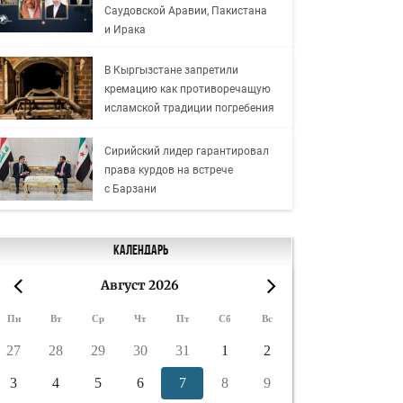
Саудовской Аравии, Пакистана
и Ирака
В Кыргызстане запретили
кремацию как противоречащую
исламской традиции погребения
Сирийский лидер гарантировал
права курдов на встрече
с Барзани
Календарь
Август 2026
«
»
Пн
Вт
Ср
Чт
Пт
Сб
Вс
27
28
29
30
31
1
2
3
4
5
6
7
8
9