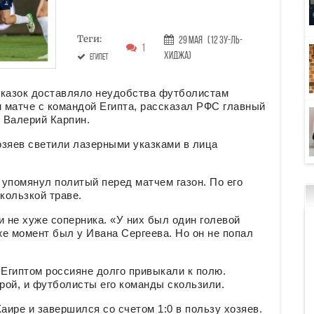
Теги:
29 Мая
(12 Зу-ль-
1
хиджа)
Египет
казок доставляло неудобства футболистам
 матче с командой Египта, рассказал РФС главный
 Валерий Карпин.
озяев светили лазерными указками в лица
упомянул политый перед матчем газон. По его
кользкой траве.
и не хуже соперника. «У них был один голевой
же момент был у Ивана Сергеева. Но он не попал
с Египтом россияне долго привыкали к полю.
грой, и футболисты его команды скользили.
аире и завершился со счетом 1:0 в пользу хозяев.