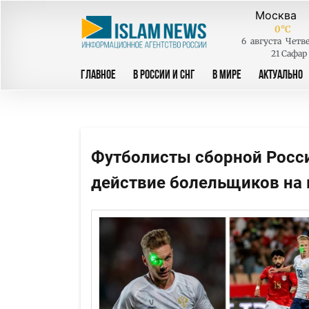
0
°C
6
августа
Четве
21 Сафар
ГЛАВНОЕ
В РОССИИ И СНГ
В МИРЕ
АКТУАЛЬНО
Футболисты сборной Росс
действие болельщиков на 