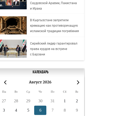
Саудовской Аравии, Пакистана
и Ирака
В Кыргызстане запретили
кремацию как противоречащую
исламской традиции погребения
Сирийский лидер гарантировал
права курдов на встрече
с Барзани
Календарь
Август 2026
«
»
Пн
Вт
Ср
Чт
Пт
Сб
Вс
27
28
29
30
31
1
2
3
4
5
6
7
8
9