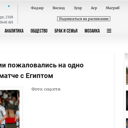
Фаджр
Восход
Зухр
Аср
Магриб
рг
,
23:18
Подписаться на расписание
 1448 AH
АНАЛИТИКА
ОБЩЕСТВО
БРАК И СЕМЬЯ
МОЗАИКА
ии пожаловались на одно
матче с Египтом
Фото: соцсети