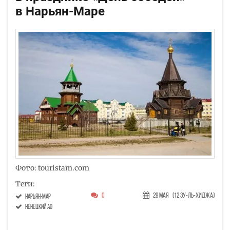
в Нарьян-Маре
Фото: touristam.com
Теги:
0
29 Мая
(12 Зу-ль-хиджа)
Нарьян-Мар
Ненецкий АО