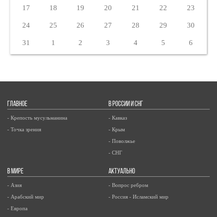
17
18
19
20
21
22
23
24
25
26
27
28
29
30
31
1
2
3
4
5
6
ГЛАВНОЕ
В РОССИИ И СНГ
- Крепость мусульманина
- Кавказ
- Точка зрения
- Крым
- Поволжье
- СНГ
В МИРЕ
АКТУАЛЬНО
- Азия
- Вопрос ребром
- Арабский мир
- Россия - Исламский мир
- Европа