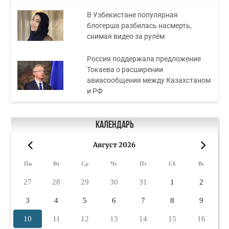
В Узбекистане популярная
блогерша разбилась насмерть,
снимая видео за рулём
Россия поддержала предложение
Токаева о расширении
авиасообщения между Казахстаном
и РФ
Календарь
Август 2026
«
»
Пн
Вт
Ср
Чт
Пт
Сб
Вс
27
28
29
30
31
1
2
3
4
5
6
7
8
9
10
11
12
13
14
15
16