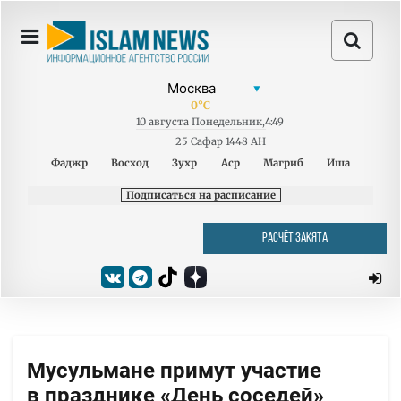
0
°C
10
августа
Понедельник
,
4:49
25 Сафар 1448 AH
Фаджр
Восход
Зухр
Аср
Магриб
Иша
Подписаться на расписание
РАСЧЁТ ЗАКЯТА
Мусульмане примут участие
в празднике «День соседей»