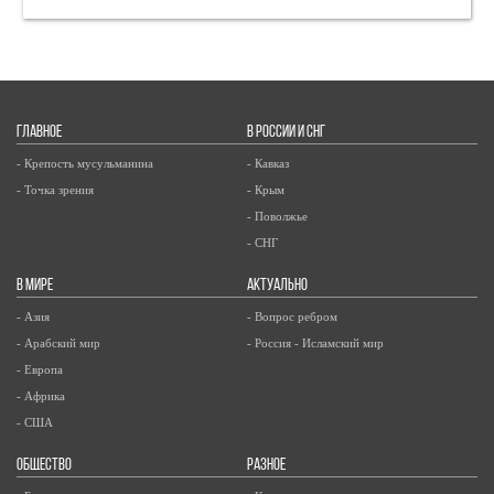
ГЛАВНОЕ
В РОССИИ И СНГ
- Крепость мусульманина
- Кавказ
- Точка зрения
- Крым
- Поволжье
- СНГ
В МИРЕ
АКТУАЛЬНО
- Азия
- Вопрос ребром
- Арабский мир
- Россия - Исламский мир
- Европа
- Африка
- США
ОБЩЕСТВО
РАЗНОЕ