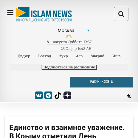
0
°C
8
августа
Суббота
,
19:37
23 Сафар 1448 AH
Фаджр
Восход
Зухр
Аср
Магриб
Иша
Подписаться на расписание
РАСЧЁТ ЗАКЯТА
Единство и взаимное уважение.
В Крыму отметили День