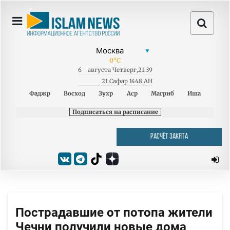
0
°C
6
августа
Четверг
,
21:39
21 Сафар 1448 AH
Фаджр
Восход
Зухр
Аср
Магриб
Иша
Подписаться на расписание
РАСЧЁТ ЗАКЯТА
Пострадавшие от потопа жители
Чечни получили новые дома