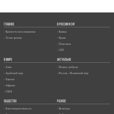
ГЛАВНОЕ
В РОССИИ И СНГ
- Крепость мусульманина
- Кавказ
- Точка зрения
- Крым
- Поволжье
- СНГ
В МИРЕ
АКТУАЛЬНО
- Азия
- Вопрос ребром
- Арабский мир
- Россия - Исламский мир
- Европа
- Африка
- США
ОБЩЕСТВО
РАЗНОЕ
- Благотворительность
- Культура