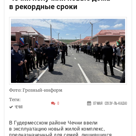
в рекордные сроки
Фото: Грозный-информ
Теги:
0
07 Мая
(20 Зу-ль-када)
Чечня
В Гудермесском районе Чечни ввели
в эксплуатацию новый жилой комплекс,
предназначенный для семей, лишившихся