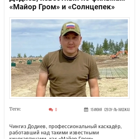
«Майор Гром» и «Солнцепек»
Теги:
0
15 Июня
(29 Зу-ль-хиджа)
Чингиз Додиев, профессиональный каскадёр,
работавший над такими известными
кинокартинами, как «Майор Гром»,