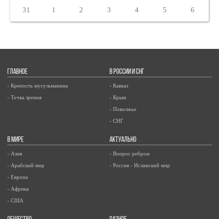
31
1
2
3
4
5
6
ГЛАВНОЕ
В РОССИИ И СНГ
- Крепость мусульманина
- Кавказ
- Точка зрения
- Крым
- Поволжье
- СНГ
В МИРЕ
АКТУАЛЬНО
- Азия
- Вопрос ребром
- Арабский мир
- Россия - Исламский мир
- Европа
- Африка
- США