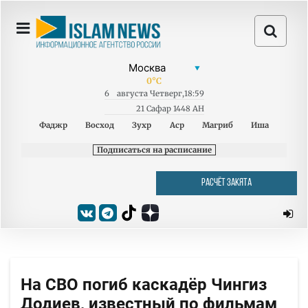
0
°C
6
августа
Четверг
,
18:59
21 Сафар 1448 AH
Фаджр
Восход
Зухр
Аср
Магриб
Иша
Подписаться на расписание
РАСЧЁТ ЗАКЯТА
На СВО погиб каскадёр Чингиз
Додиев, известный по фильмам