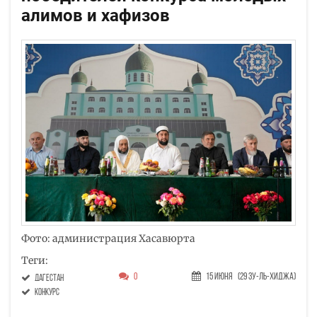
алимов и хафизов
Фото: администрация Хасавюрта
Теги:
0
15 Июня
(29 Зу-ль-хиджа)
Дагестан
конкурс