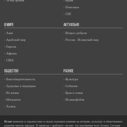
- Точка зрения
- Крым
- Поволжье
- СНГ
В МИРЕ
АКТУАЛЬНО
- Азия
- Вопрос ребром
- Арабский мир
- Россия - Исламский мир
- Европа
- Африка
- США
ОБЩЕСТВО
РАЗНОЕ
- Благотворительность
- Культура
- Здоровье и медицина
- События
- Из жизни
- Брак и семья
- Мигранты
- Исламофобия
- Халяль
Ислам
появился в седьмом веке и оказал огромное влияние на историю, культуру и общественное
развитие многих народов. В переводе с арабского «ислам» это подчинение воле Аллаха. Сегодня