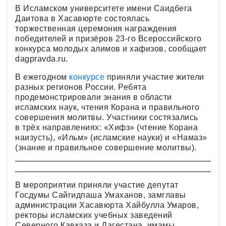
В Исламском университете имени Саидбега
Даитова в Хасавюрте состоялась
торжественная церемония награждения
победителей и призёров 23-го Всероссийского
конкурса молодых алимов и хафизов, сообщает
dagpravda.ru.
В ежегодном
конкурсе
приняли участие жители
разных регионов России. Ребята
продемонстрировали знания в области
исламских наук, чтения Корана и правильного
совершения молитвы. Участники состязались
в трёх направлениях: «Хифз» (чтение Корана
наизусть), «Ильм» (исламские науки) и «Намаз»
(знание и правильное совершение молитвы).
В мероприятии приняли участие депутат
Госдумы Сайгидпаша Умаханов, замглавы
администрации Хасавюрта Хайбулла Умаров,
ректоры исламских учебных заведений
Северного Кавказа и Дагестана, имамы