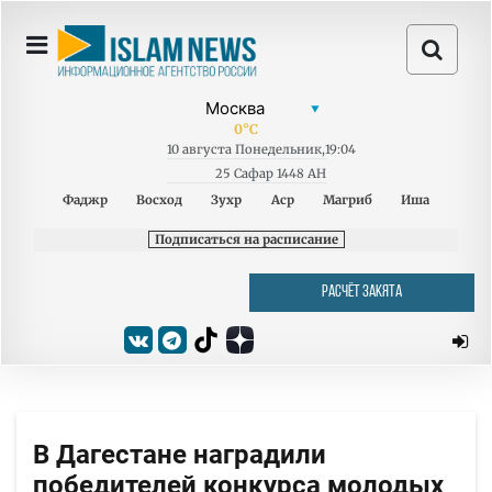
0
°C
10
августа
Понедельник
,
19:04
25 Сафар 1448 AH
Фаджр
Восход
Зухр
Аср
Магриб
Иша
Подписаться на расписание
РАСЧЁТ ЗАКЯТА
В Дагестане наградили
победителей конкурса молодых