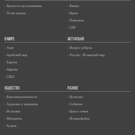
- Крепость мусульманина
- Кавказ
- Точка зрения
- Крым
- Поволжье
- СНГ
В МИРЕ
АКТУАЛЬНО
- Азия
- Вопрос ребром
- Арабский мир
- Россия - Исламский мир
- Европа
- Африка
- США
ОБЩЕСТВО
РАЗНОЕ
- Благотворительность
- Культура
- Здоровье и медицина
- События
- Из жизни
- Брак и семья
- Мигранты
- Исламофобия
- Халяль