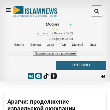
0
°C
6
августа
Четверг
,
14:05
21 Сафар 1448 AH
Фаджр
Восход
Зухр
Аср
Магриб
Иша
Подписаться на расписание
РАСЧЁТ ЗАКЯТА
Арагчи: продолжение
израильской оккупации