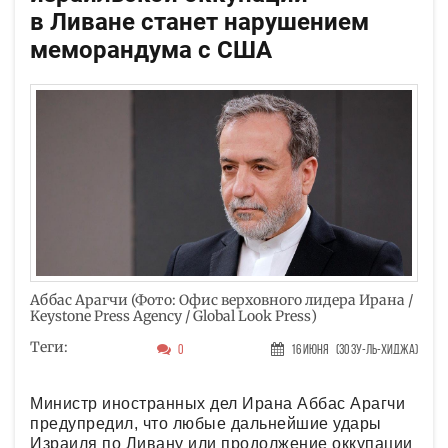
в Ливане станет нарушением
меморандума с США
Аббас Арагчи (Фото: Офис верховного лидера Ирана /
Keystone Press Agency / Global Look Press)
Теги:
0
16 Июня
(30 Зу-ль-хиджа)
Министр иностранных дел Ирана Аббас Арагчи
предупредил, что любые дальнейшие удары
Израиля по Ливану или продолжение оккупации