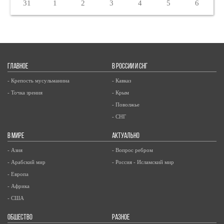
31
1
2
3
4
5
6
ГЛАВНОЕ
В РОССИИ И СНГ
- Крепость мусульманина
- Кавказ
- Точка зрения
- Крым
- Поволжье
- СНГ
В МИРЕ
АКТУАЛЬНО
- Азия
- Вопрос ребром
- Арабский мир
- Россия - Исламский мир
- Европа
- Африка
- США
ОБЩЕСТВО
РАЗНОЕ