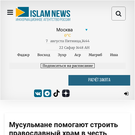
0
°C
7
августа
Пятница
,
14:44
22 Сафар 1448 AH
Фаджр
Восход
Зухр
Аср
Магриб
Иша
Подписаться на расписание
РАСЧЁТ ЗАКЯТА
Мусульмане помогают строить
православный храм в честь