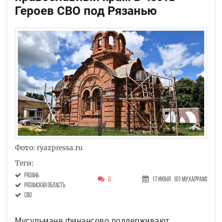
Героев СВО под Рязанью
Фото: ryazpressa.ru
Теги:
Рязань
0
17 Июня
(01 Мухаррам)
Рязанская область
СВО
Мусульмане финансово поддерживают