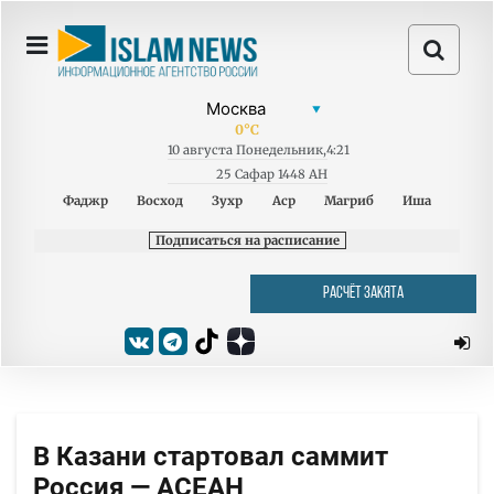
0
°C
10
августа
Понедельник
,
4:21
25 Сафар 1448 AH
Фаджр
Восход
Зухр
Аср
Магриб
Иша
Подписаться на расписание
РАСЧЁТ ЗАКЯТА
В Казани стартовал саммит
Россия — АСЕАН