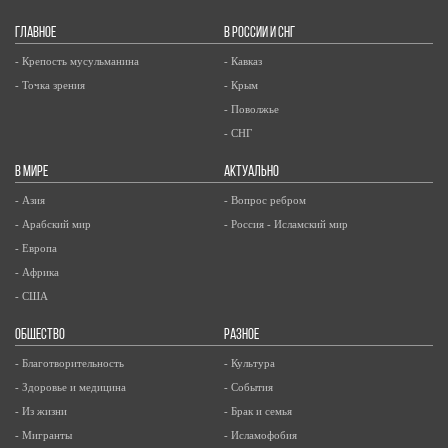
ГЛАВНОЕ
В РОССИИ И СНГ
- Крепость мусульманина
- Кавказ
- Точка зрения
- Крым
- Поволжье
- СНГ
В МИРЕ
АКТУАЛЬНО
- Азия
- Вопрос ребром
- Арабский мир
- Россия - Исламский мир
- Европа
- Африка
- США
ОБЩЕСТВО
РАЗНОЕ
- Благотворительность
- Культура
- Здоровье и медицина
- События
- Из жизни
- Брак и семья
- Мигранты
- Исламофобия