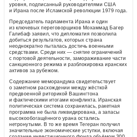
уровня, подписанный руководителями США
и Ирана после Исламской революции 1979 года.
Председатель парламента Ирана и один
из ключевых переговорщиков Мохаммад Багер
Галибаф заявил, что дипломатия позволила
добиться результатов, которых страна
неоднократно пыталась достичь военными
средствами. Среди них — снятие ограничений
с портовой деятельности, замораживание части
санкционного режима и разблокировка иранских
активов за рубежом.
Содержание меморандума свидетельствует
о заметном расхождении между жёсткой
предвоенной риторикой Вашингтона
и фактическими итогами конфликта. Иранская
политическая система сохранилась, ракетная
программа не была ликвидирована, а запасы
высокообогащённого урана остались
нетронутыми. В то же время Тегеран получил
значительные экономические уступки, включая
создание инвестиционного фонда объёмом 300