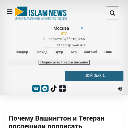
0
°C
8
августа
Суббота
,
19:46
23 Сафар 1448 AH
Фаджр
Восход
Зухр
Аср
Магриб
Иша
Подписаться на расписание
РАСЧЁТ ЗАКЯТА
Почему Вашингтон и Тегеран
поспешили подписать