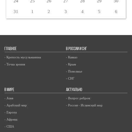
24
25
26
27
28
29
30
31
1
2
3
4
5
6
ГЛАВНОЕ
В РОССИИ И СНГ
- Крепость мусульманина
- Кавказ
- Точка зрения
- Крым
- Поволжье
- СНГ
В МИРЕ
АКТУАЛЬНО
- Азия
- Вопрос ребром
- Арабский мир
- Россия - Исламский мир
- Европа
- Африка
- США