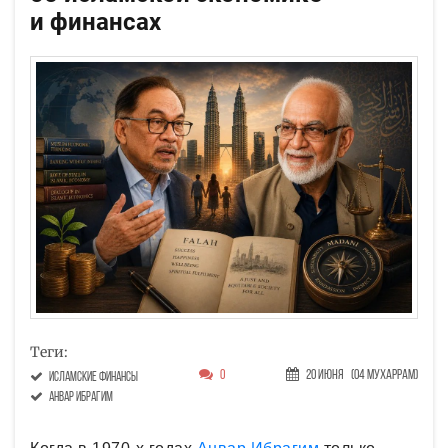
и финансах
Теги:
0
20 Июня
(04 Мухаррам)
исламские финансы
Анвар Ибрагим