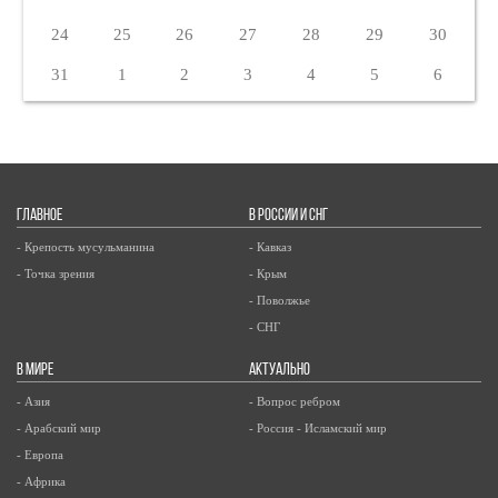
24
25
26
27
28
29
30
31
1
2
3
4
5
6
ГЛАВНОЕ
В РОССИИ И СНГ
- Крепость мусульманина
- Кавказ
- Точка зрения
- Крым
- Поволжье
- СНГ
В МИРЕ
АКТУАЛЬНО
- Азия
- Вопрос ребром
- Арабский мир
- Россия - Исламский мир
- Европа
- Африка