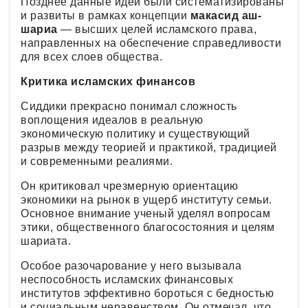
Позднее данные идеи были систематизированы
и развиты в рамках концепции
макасид аш-
шариа
— высших целей исламского права,
направленных на обеспечение справедливости
для всех слоев общества.
Критика исламских финансов
Сиддики прекрасно понимал сложность
воплощения идеалов в реальную
экономическую политику и существующий
разрыв между теорией и практикой, традицией
и современными реалиями.
Он критиковал чрезмерную ориентацию
экономики на рынок в ущерб институту семьи.
Основное внимание ученый уделял вопросам
этики, общественного благосостояния и целям
шариата.
Особое разочарование у него вызывала
неспособность исламских финансовых
институтов эффективно бороться с бедностью
и социальным неравенством. Он отмечал, что