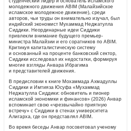
студенческий лидер и основатель исламского
молодежного движения ABIM (Малайзийское
исламское молодежное движение), среди
авторов, чьи труды он внимательно изучал, был
индийский экономист Мухаммад Неджатулла
Сиддики. Неординарные идеи Сиддики
привлекли внимание будущего премьер-
министра Малайзии и его соратников по ABIM.
Критикуя капиталистическую систему
и основанный на проценте банковский сектор,
Сиддики исследовал их недостатки, формируя
многие взгляды Анвара Ибрагима
и представителей движения.
В предисловии к книге Мохаммада Ахмадуллы
Сиддики и Имтияза Юсуфа «Мухаммад
Неджатулла Сиддики: обновитель и пионер
исламской экономики и финансов» (2026) Анвар
вспоминает свою «чрезвычайно приятную
встречу» с Сиддики в стенах университета
Алигарха, где он представлял ABIM.
Во время беседы Анвар посоветовал ученому