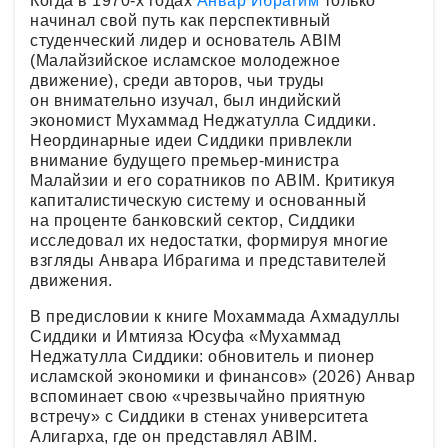
Когда в 1970-х годах
Анвар Ибрагим
только
начинал свой путь как перспективный
студенческий лидер и основатель ABIM
(Малайзийское исламское молодежное
движение), среди авторов, чьи труды
он внимательно изучал, был индийский
экономист Мухаммад Неджатулла Сиддики.
Неординарные идеи Сиддики привлекли
внимание будущего премьер-министра
Малайзии и его соратников по ABIM. Критикуя
капиталистическую систему и основанный
на проценте банковский сектор, Сиддики
исследовал их недостатки, формируя многие
взгляды Анвара Ибрагима и представителей
движения.
В предисловии к книге Мохаммада Ахмадуллы
Сиддики и Имтияза Юсуфа «Мухаммад
Неджатулла Сиддики: обновитель и пионер
исламской экономики и финансов» (2026) Анвар
вспоминает свою «чрезвычайно приятную
встречу» с Сиддики в стенах университета
Алигарха, где он представлял ABIM.