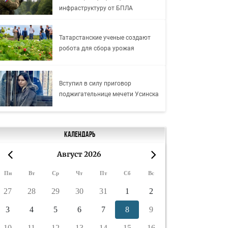
инфраструктуру от БПЛА
Татарстанские ученые создают
робота для сбора урожая
Вступил в силу приговор
поджигательнице мечети Усинска
Календарь
Август 2026
«
»
Пн
Вт
Ср
Чт
Пт
Сб
Вс
27
28
29
30
31
1
2
3
4
5
6
7
8
9
10
11
12
13
14
15
16