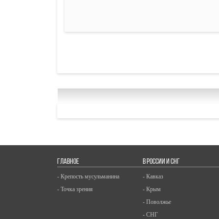
ГЛАВНОЕ
В РОССИИ И СНГ
- Крепость мусульманина
- Кавказ
- Точка зрения
- Крым
- Поволжье
- СНГ