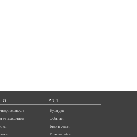
ТВО
РАЗНОЕ
отворительность
- Культура
овье и медицина
- События
изни
- Брак и семья
ранты
- Исламофобия