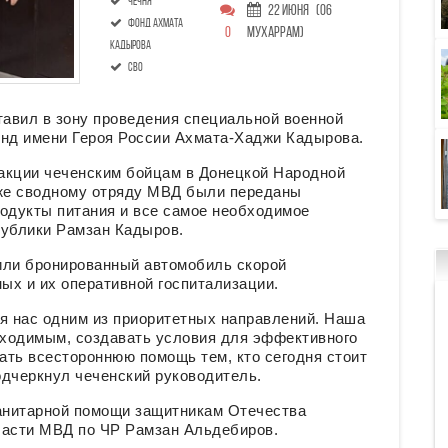
Чечня
22 Июня
(06
фонд Ахмата
0
Мухаррам)
Кадырова
СВО
авил в зону проведения специальной военной
нд имени Героя России Ахмата-Хаджи Кадырова.
акции чеченским бойцам в Донецкой Народной
кже сводному отряду МВД были переданы
родукты питания и все самое необходимое
публики Рамзан Кадыров.
или бронированный автомобиль скорой
ых и их оперативной госпитализации.
 нас одним из приоритетных направлений. Наша
ходимым, создавать условия для эффективного
ать всестороннюю помощь тем, кто сегодня стоит
одчеркнул чеченский руководитель.
манитарной помощи защитникам Отечества
части МВД по ЧР Рамзан Альдебиров.