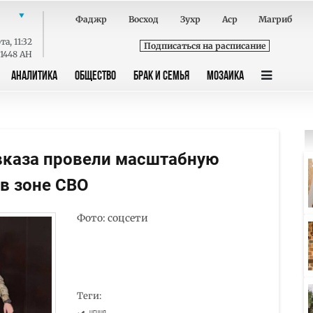
Фаджр
Восход
Зухр
Аср
Магриб
та
,
11:32
Подписаться на расписание
 1448 AH
АНАЛИТИКА
ОБЩЕСТВО
БРАК И СЕМЬЯ
МОЗАИКА
вказа провели масштабную
в зоне СВО
Фото: соцсети
Теги: