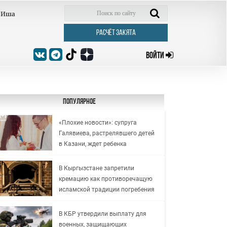
Иша
РАСЧЁТ ЗАКЯТА
ВОЙТИ
Популярное
«Плохие новости»: супруга
Галявиева, растрелявшего детей
в Казани, ждет ребенка
В Кыргызстане запретили
кремацию как противоречащую
исламской традиции погребения
В КБР утвердили выплату для
военных, защищающих