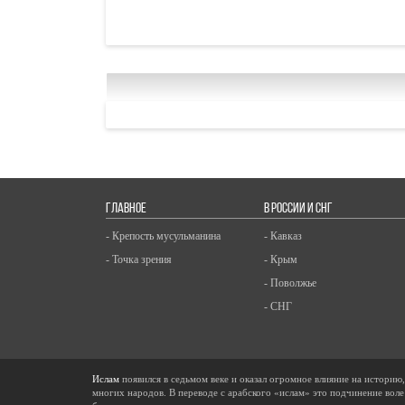
ГЛАВНОЕ
В РОССИИ И СНГ
- Крепость мусульманина
- Кавказ
- Точка зрения
- Крым
- Поволжье
- СНГ
Ислам
появился в седьмом веке и оказал огромное влияние на историю
многих народов. В переводе с арабского «ислам» это подчинение воле