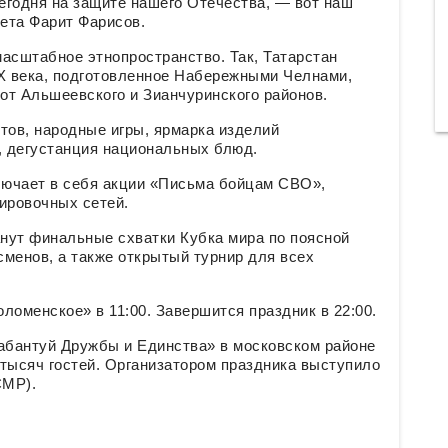
сегодня на защите нашего Отечества, — вот наш
тета Фарит Фарисов.
асштабное этнопространство. Так, Татарстан
IX века, подготовленное Набережными Челнами,
от Альшеевского и Зианчуринского районов.
тов, народные игры, ярмарка изделий
 дегустанция национальных блюд.
ключает в себя акции «Письма бойцам СВО»,
ировочных сетей.
нут финальные схватки Кубка мира по поясной
менов, а также открытый турнир для всех
ломенское» в 11:00. Завершится праздник в 22:00.
абантуй Дружбы и Единства» в московском районе
тысяч гостей. Организатором праздника выступило
СМР).