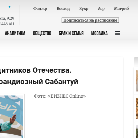
Фаджр
Восход
Зухр
Аср
Магриб
ота
,
9:29
Подписаться на расписание
 1448 AH
АНАЛИТИКА
ОБЩЕСТВО
БРАК И СЕМЬЯ
МОЗАИКА
итников Отечества.
грандиозный Сабантуй
Фото: «БИЗНЕС Online»