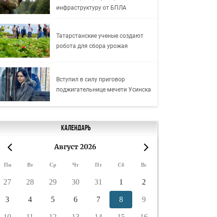
инфраструктуру от БПЛА
Татарстанские ученые создают
робота для сбора урожая
Вступил в силу приговор
поджигательнице мечети Усинска
Календарь
Август 2026
«
»
Пн
Вт
Ср
Чт
Пт
Сб
Вс
27
28
29
30
31
1
2
3
4
5
6
7
8
9
10
11
12
13
14
15
16