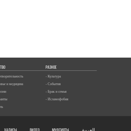
ТВО
РАЗНОЕ
отворительность
- Культура
овье и медицина
- События
изни
- Брак и семья
ранты
- Исламофобия
ль
ХАДИСЫ
ВИДЕО
Муфтияты
العربية