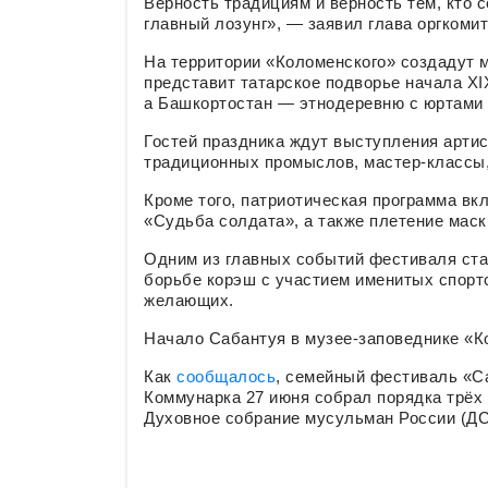
Верность традициям и верность тем, кто 
главный лозунг», — заявил глава оргкоми
На территории «Коломенского» создадут м
представит татарское подворье начала X
а Башкортостан — этнодеревню с юртами 
Гостей праздника ждут выступления артис
традиционных промыслов, мастер-классы,
Кроме того, патриотическая программа в
«Судьба солдата», а также плетение маск
Одним из главных событий фестиваля ста
борьбе корэш с участием именитых спортс
желающих.
Начало Сабантуя в музее-заповеднике «Ко
Как
сообщалось
, семейный фестиваль «С
Коммунарка 27 июня собрал порядка трёх 
Духовное собрание мусульман России (Д