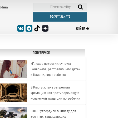
Иша
РАСЧЁТ ЗАКЯТА
ВОЙТИ
Популярное
«Плохие новости»: супруга
Галявиева, растрелявшего детей
в Казани, ждет ребенка
В Кыргызстане запретили
кремацию как противоречащую
исламской традиции погребения
В КБР утвердили выплату для
военных, защищающих