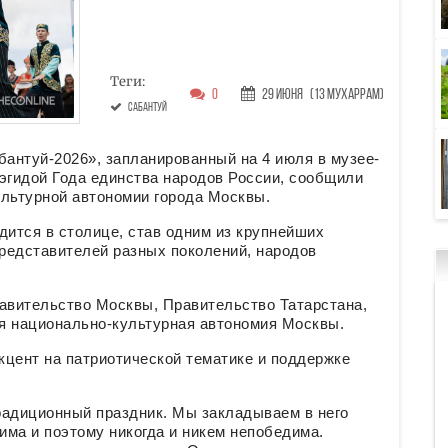
Теги:
0
29 Июня
(13 Мухаррам)
Сабантуй
антуй-2026», запланированный на 4 июля в музее-
эгидой Года единства народов России, сообщили
ультурной автономии города Москвы.
дится в столице, став одним из крупнейших
редставителей разных поколений, народов
авительство Москвы, Правительство Татарстана,
я национально-культурная автономия Москвы.
кцент на патриотической тематике и поддержке
радиционный праздник. Мы закладываем в него
ма и поэтому никогда и никем непобедима.