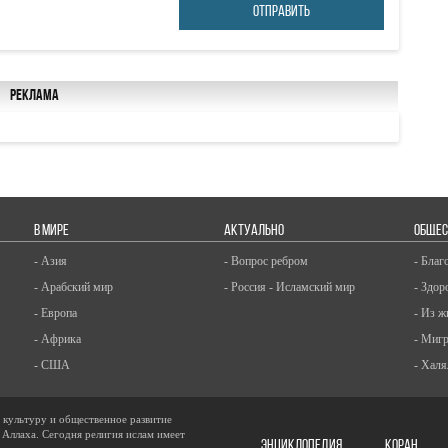
ОТПРАВИТЬ
Реклама
В МИРЕ
АКТУАЛЬНО
ОБЩЕС
- Азия
- Вопрос ребром
- Благ
- Арабский мир
- Россия - Исламский мир
- Здор
- Европа
- Из ж
- Африка
- Миг
- США
- Халя
, культуру и общественное развитие
 Аллаха. Сегодня религия ислам имеет
ЭНЦИКЛОПЕДИЯ
КОРАН