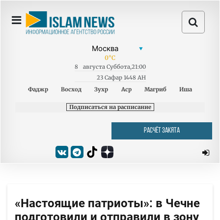
0
°C
8
августа
Суббота
,
21:00
23 Сафар 1448 AH
Фаджр
Восход
Зухр
Аср
Магриб
Иша
Подписаться на расписание
РАСЧЁТ ЗАКЯТА
«Настоящие патриоты»: в Чечне
подготовили и отправили в зону