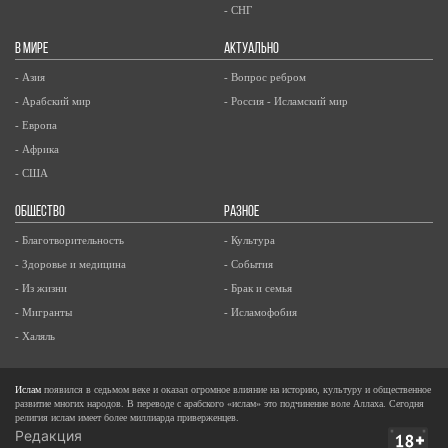
- СНГ
В МИРЕ
АКТУАЛЬНО
- Азия
- Вопрос ребром
- Арабский мир
- Россия - Исламский мир
- Европа
- Африка
- США
ОБЩЕСТВО
РАЗНОЕ
- Благотворительность
- Культура
- Здоровье и медицина
- События
- Из жизни
- Брак и семья
- Мигранты
- Исламофобия
- Халяль
Ислам
появился в седьмом веке и оказал огромное влияние на историю, культуру и общественное
развитие многих народов. В переводе с арабского «ислам» это подчинение воле Аллаха. Сегодня
религия ислам имеет более миллиарда приверженцев.
Редакция