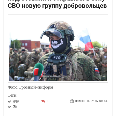
СВО новую группу добровольцев
Фото: Грозный-информ
Теги:
0
03 Июня
(17 Зу-ль-хиджа)
Чечня
СВО