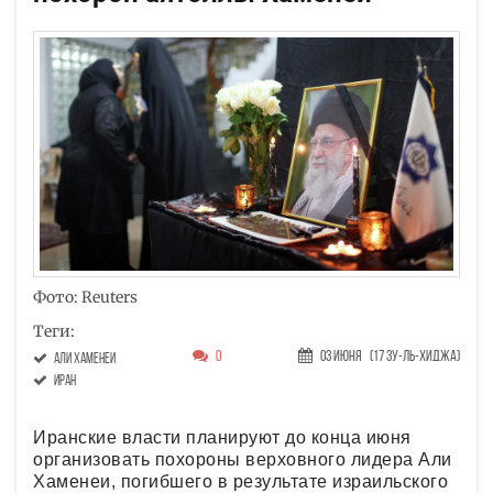
Фото: Reuters
Теги:
0
03 Июня
(17 Зу-ль-хиджа)
Али Хаменеи
Иран
Иранские власти планируют до конца июня
организовать похороны верховного лидера Али
Хаменеи, погибшего в результате израильского