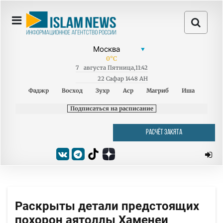
0
°C
7
августа
Пятница
,
11:42
22 Сафар 1448 AH
Фаджр
Восход
Зухр
Аср
Магриб
Иша
Подписаться на расписание
РАСЧЁТ ЗАКЯТА
Раскрыты детали предстоящих
похорон аятоллы Хаменеи