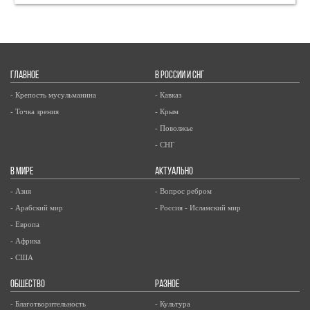
ГЛАВНОЕ
В РОССИИ И СНГ
- Крепость мусульманина
- Кавказ
- Точка зрения
- Крым
- Поволжье
- СНГ
В МИРЕ
АКТУАЛЬНО
- Азия
- Вопрос ребром
- Арабский мир
- Россия - Исламский мир
- Европа
- Африка
- США
ОБЩЕСТВО
РАЗНОЕ
- Благотворительность
- Культура