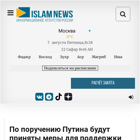
0
°C
7
августа
Пятница
,
14:28
22 Сафар 1448 AH
Фаджр
Восход
Зухр
Аср
Магриб
Иша
Подписаться на расписание
РАСЧЁТ ЗАКЯТА
По поручению Путина будут
приняты меры для поддержки