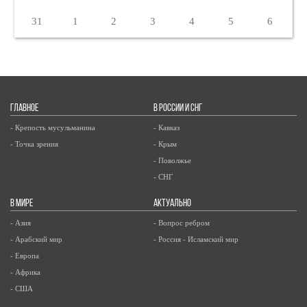
31
1
2
3
4
5
6
ГЛАВНОЕ
В РОССИИ И СНГ
- Крепость мусульманина
- Кавказ
- Точка зрения
- Крым
- Поволжье
- СНГ
В МИРЕ
АКТУАЛЬНО
- Азия
- Вопрос ребром
- Арабский мир
- Россия - Исламский мир
- Европа
- Африка
- США