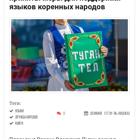
языков коренных народов
Теги:
языки
0
03 Июня
(17 Зу-ль-хиджа)
дружба народов
книги