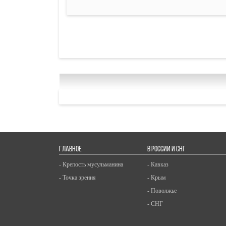
ГЛАВНОЕ
В РОССИИ И СНГ
- Крепость мусульманина
- Кавказ
- Точка зрения
- Крым
- Поволжье
- СНГ