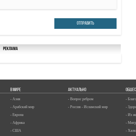
ОТПРАВИТЬ
Реклама
В МИРЕ
АКТУАЛЬНО
ОБЩЕС
- Азия
- Вопрос ребром
- Благ
- Арабский мир
- Россия - Исламский мир
- Здор
- Европа
- Из ж
- Африка
- Миг
- США
- Халя