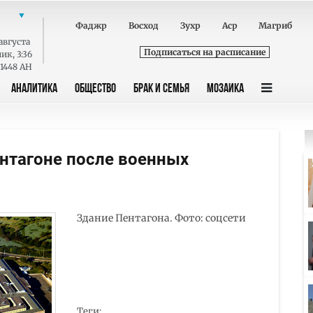
Фаджр
Восход
Зухр
Аср
Магриб
августа
Подписаться на расписание
ник
,
3:36
 1448 AH
АНАЛИТИКА
ОБЩЕСТВО
БРАК И СЕМЬЯ
МОЗАИКА
ентагоне после военных
Здание Пентагона. Фото: соцсети
Теги: