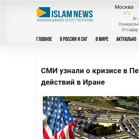
0
°C
10
Понедель
25 Сафар
ГЛАВНОЕ
В РОССИИ И СНГ
В МИРЕ
АКТУАЛЬНО
СМИ узнали о кризисе в П
действий в Иране