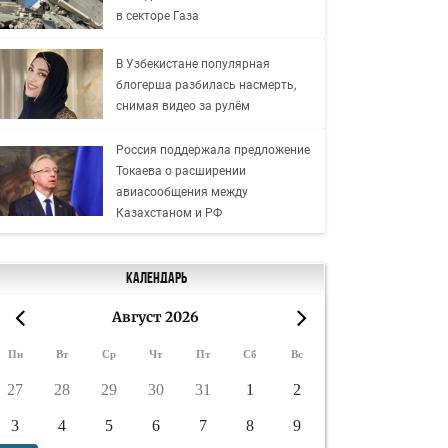
в секторе Газа
В Узбекистане популярная
блогерша разбилась насмерть,
снимая видео за рулём
Россия поддержала предложение
Токаева о расширении
авиасообщения между
Казахстаном и РФ
Календарь
Август 2026
«
»
Пн
Вт
Ср
Чт
Пт
Сб
Вс
27
28
29
30
31
1
2
3
4
5
6
7
8
9