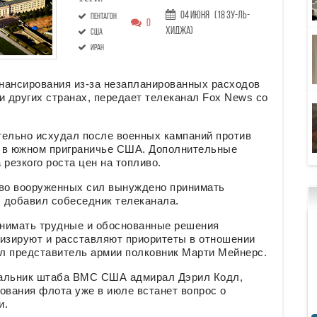
04 Июня
(18 Зу-ль-
Пентагон
0
хиджа)
США
Иран
нансирования из-за незапланированных расходов
и других странах, передает телеканал Fox News со
тельно исхудал после военных кампаний против
и в южном приграничье США. Дополнительные
резкого роста цен на топливо.
тво вооруженных сил вынуждено принимать
 добавил собеседник телеканала.
инимать трудные и обоснованные решения
мизируют и расставляют приоритеты в отношении
л представитель армии полковник Марти Мейнерс.
чальник штаба ВМС США адмирал Дэрил Кодл,
ования флота уже в июле встанет вопрос о
и.