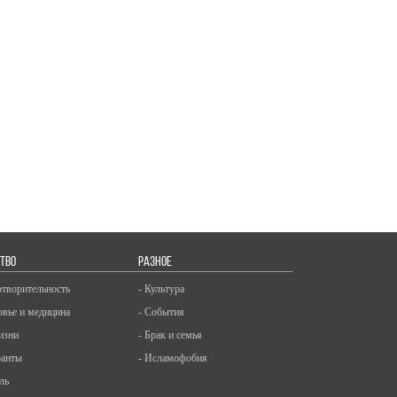
ТВО
РАЗНОЕ
отворительность
- Культура
овье и медицина
- События
изни
- Брак и семья
ранты
- Исламофобия
ль