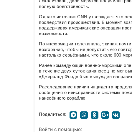
локализован, двое моряков получили трав
полную боеготовность.
Однако источник CNN утверждает, что о
последствия происшествия. В момент возг
поддерживая американские операции проти
возможности.
По информации телеканала, экипаж почти 
возгорания, чтобы не допустить его повт
настолько серьёзными, что около 600 мор
Ранее командующий военно-морскими опе
в течение двух суток авианосец не мог в
«Джеральд Форд» был вынужден направить
Расследование причин инцидента продол
сообщения о неисправности системы пож
нанесённого кораблю.
Поделиться:
Войти с помощью: