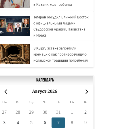
в Казани, ждет ребенка
Тегеран обсудил Ближний Восток
с официальными лицами
Саудовской Аравии, Пакистана
и Ирака
В Кыргызстане запретили
кремацию как противоречащую
исламской традиции погребения
Календарь
Август 2026
«
»
Пн
Вт
Ср
Чт
Пт
Сб
Вс
27
28
29
30
31
1
2
3
4
5
6
7
8
9