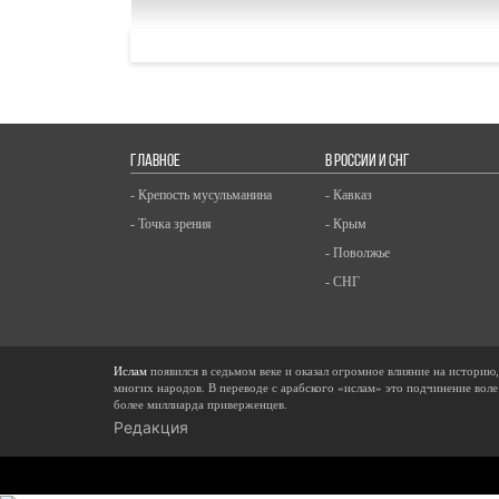
ГЛАВНОЕ
В РОССИИ И СНГ
- Крепость мусульманина
- Кавказ
- Точка зрения
- Крым
- Поволжье
- СНГ
Ислам
появился в седьмом веке и оказал огромное влияние на историю
многих народов. В переводе с арабского «ислам» это подчинение воле
более миллиарда приверженцев.
Редакция