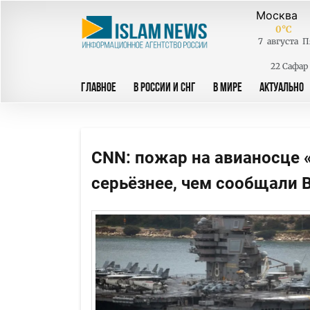
0
°C
7
августа
П
22 Сафар
ГЛАВНОЕ
В РОССИИ И СНГ
В МИРЕ
АКТУАЛЬНО
CNN: пожар на авианосце
серьёзнее, чем сообщали