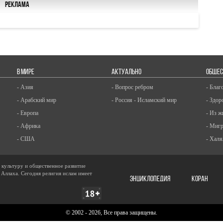
Реклама
В МИРЕ
АКТУАЛЬНО
ОБЩЕС
- Азия
- Вопрос ребром
- Благ
- Арабский мир
- Россия - Исламский мир
- Здор
- Европа
- Из ж
- Африка
- Миг
- США
- Халя
, культуру и общественное развитие
 Аллаха. Сегодня религия ислам имеет
ЭНЦИКЛОПЕДИЯ
КОРАН
© 2002 - 2026, Все права защищены.