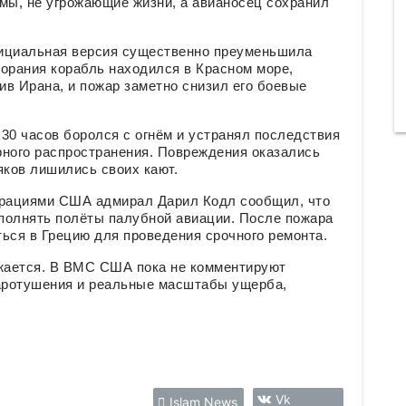
мы, не угрожающие жизни, а авианосец сохранил
фициальная версия существенно преуменьшила
орания корабль находился в Красном море,
в Ирана, и пожар заметно снизил его боевые
30 часов боролся с огнём и устранял последствия
орного распространения. Повреждения оказались
яков лишились своих кают.
рациями США адмирал Дарил Кодл сообщил, что
ыполнять полёты палубной авиации. После пожара
ся в Грецию для проведения срочного ремонта.
жается. В ВМС США пока не комментируют
аротушения и реальные масштабы ущерба,
Vk
Islam News