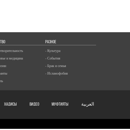
ТВО
РАЗНОЕ
отворительность
- Культура
овье и медицина
- События
изни
- Брак и семья
ранты
- Исламофобия
ль
ХАДИСЫ
ВИДЕО
Муфтияты
العربية