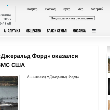
Фаджр
Восход
Зухр
Аср
Магриб
ятница
,
Подписаться на расписание
20:27
 1448 AH
АНАЛИТИКА
ОБЩЕСТВО
БРАК И СЕМЬЯ
МОЗАИКА
 «Джеральд Форд» оказался
 ВМС США
Авианосец «Джеральд Форд»