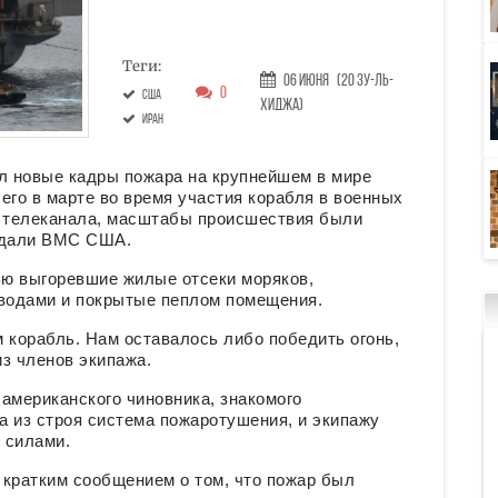
Теги:
06 Июня
(20 Зу-ль-
0
США
хиджа)
Иран
л новые кадры пожара на крупнейшем в мире
го в марте во время участия корабля в военных
 телеканала, масштабы происшествия были
рждали ВМС США.
ю выгоревшие жилые отсеки моряков,
водами и покрытые пеплом помещения.
 корабль. Нам оставалось либо победить огонь,
з членов экипажа.
американского чиновника, знакомого
а из строя система пожаротушения, и экипажу
 силами.
кратким сообщением о том, что пожар был