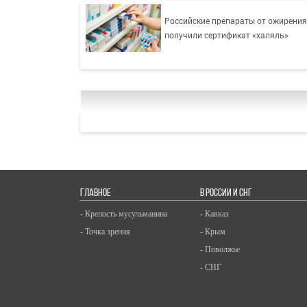
Российские препараты от ожирени
получили сертификат «халяль»
ГЛАВНОЕ
В РОССИИ И СНГ
- Крепость мусульманина
- Кавказ
- Точка зрения
- Крым
- Поволжье
- СНГ