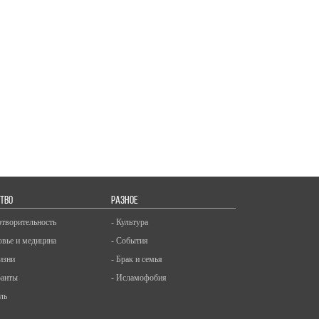
ТВО
РАЗНОЕ
отворительность
- Культура
овье и медицина
- События
изни
- Брак и семья
ранты
- Исламофобия
ль