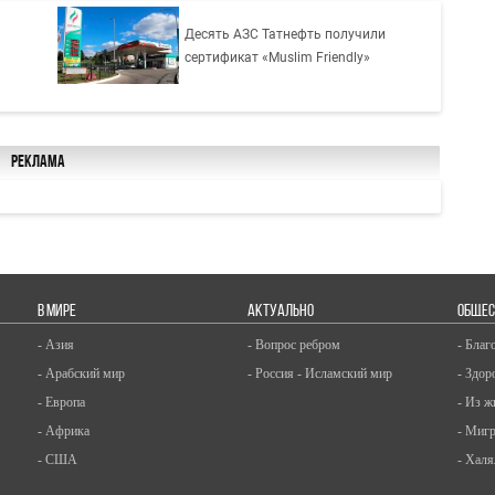
я
Десять АЗС Татнефть получили
сертификат «Muslim Friendly»
Реклама
В МИРЕ
АКТУАЛЬНО
ОБЩЕС
- Азия
- Вопрос ребром
- Благ
- Арабский мир
- Россия - Исламский мир
- Здор
- Европа
- Из ж
- Африка
- Миг
- США
- Халя