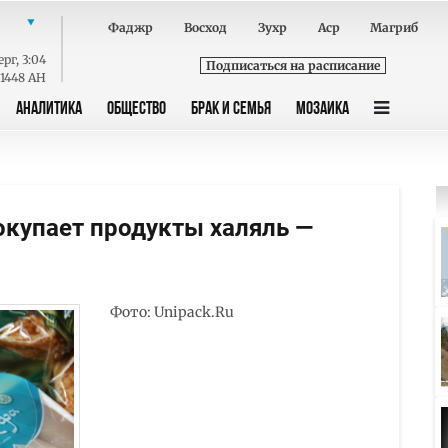
Фаджр
Восход
Зухр
Аср
Магриб
ерг
,
3:04
Подписаться на расписание
 1448 AH
АНАЛИТИКА
ОБЩЕСТВО
БРАК И СЕМЬЯ
МОЗАИКА
окупает продукты халяль —
Фото: Unipack.Ru