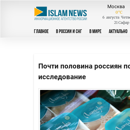
0
°C
6
августа
Четв
21 Сафар
ГЛАВНОЕ
В РОССИИ И СНГ
В МИРЕ
АКТУАЛЬНО
Почти половина россиян п
исследование