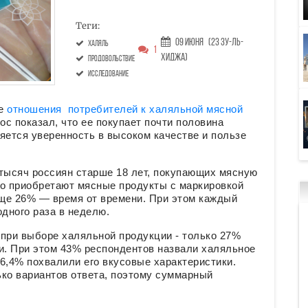
Теги:
09 Июня
(23 Зу-ль-
халяль
1
хиджа)
продовольствие
исследование
ие
отношения потребителей к халяльной мясной
ос показал, что ее покупает почти половина
яется уверенность в высоком качестве и пользе
 тысяч россиян старше 18 лет, покупающих мясную
то приобретают мясные продукты с маркировкой
еще 26% — время от времени. При этом каждый
дного раза в неделю.
 при выборе халяльной продукции - только 27%
и. При этом 43% респондентов назвали халяльное
6,4% похвалили его вкусовые характеристики.
ько вариантов ответа, поэтому суммарный