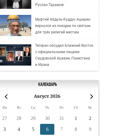
Руслан Тарамов
Муфтий Абдуль-Куддус Ашарин
вернулся из поездки по святым
для трёх религий местам
Тегеран обсудил Ближний Восток
с официальными лицами
Саудовской Аравии, Пакистана
и Ирака
Календарь
Август 2026
«
»
Пн
Вт
Ср
Чт
Пт
Сб
Вс
27
28
29
30
31
1
2
3
4
5
6
7
8
9