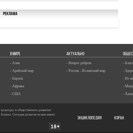
Реклама
В МИРЕ
АКТУАЛЬНО
ОБЩЕС
- Азия
- Вопрос ребром
- Благ
- Арабский мир
- Россия - Исламский мир
- Здор
- Европа
- Из ж
- Африка
- Миг
- США
- Халя
, культуру и общественное развитие
 Аллаха. Сегодня религия ислам имеет
ЭНЦИКЛОПЕДИЯ
КОРАН