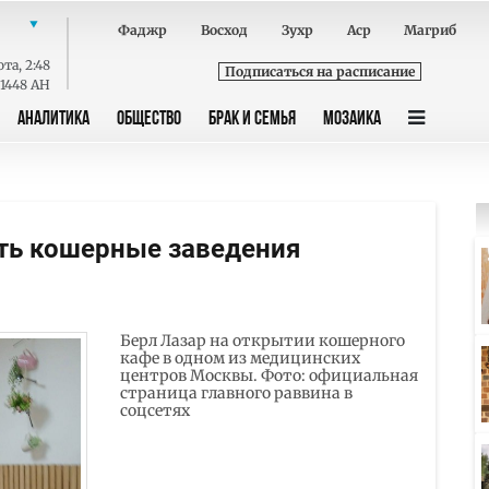
Фаджр
Восход
Зухр
Аср
Магриб
ота
,
2:48
Подписаться на расписание
 1448 AH
АНАЛИТИКА
ОБЩЕСТВО
БРАК И СЕМЬЯ
МОЗАИКА
ть кошерные заведения
Берл Лазар на открытии кошерного
кафе в одном из медицинских
центров Москвы. Фото: официальная
страница главного раввина в
соцсетях