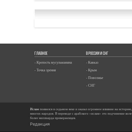
ГЛАВНОЕ
В РОССИИ И СНГ
- Крепость мусульманина
- Кавказ
- Точка зрения
- Крым
- Поволжье
- СНГ
Ислам
появился в седьмом веке и оказал огромное влияние на историю
многих народов. В переводе с арабского «ислам» это подчинение воле
более миллиарда приверженцев.
Редакция