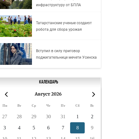
инфраструктуру от БПЛА
Татарстанские ученые создают
робота для сбора урожая
Вступил в силу приговор
поджигательнице мечети Усинска
Календарь
Август 2026
«
»
Пн
Вт
Ср
Чт
Пт
Сб
Вс
27
28
29
30
31
1
2
3
4
5
6
7
8
9
10
11
12
13
14
15
16