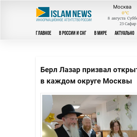
0
°C
8
августа
Субб
23 Сафар
ГЛАВНОЕ
В РОССИИ И СНГ
В МИРЕ
АКТУАЛЬНО
Берл Лазар призвал откры
в каждом округе Москвы