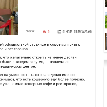
Теги:
0
01 Июля
(15 Мухаррам)
оей официальной странице в соцсетях призвал
е и ресторанов.
м, что желательно открыть не менее десяти
 были в каждом округе», — написал он,
медицинском центре.
ал на уместность такого заведения именно
онимают, что есть кошерную еду более полезно,
е уже немало кошерных кафе и ресторанов,