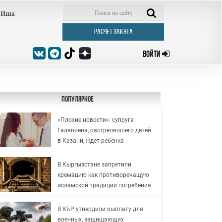
Иша
РАСЧЁТ ЗАКЯТА
ВОЙТИ
Популярное
«Плохие новости»: супруга
Галявиева, растрелявшего детей
в Казани, ждет ребенка
В Кыргызстане запретили
кремацию как противоречащую
исламской традиции погребения
В КБР утвердили выплату для
военных, защищающих