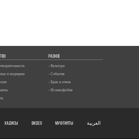
ТВО
РАЗНОЕ
отворительность
- Культура
овье и медицина
- События
изни
- Брак и семья
ранты
- Исламофобия
ль
ХАДИСЫ
ВИДЕО
Муфтияты
العربية