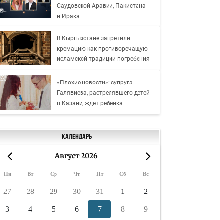
Саудовской Аравии, Пакистана
и Ирака
В Кыргызстане запретили
кремацию как противоречащую
исламской традиции погребения
«Плохие новости»: супруга
Галявиева, растрелявшего детей
в Казани, ждет ребенка
Календарь
Август 2026
«
»
Пн
Вт
Ср
Чт
Пт
Сб
Вс
27
28
29
30
31
1
2
3
4
5
6
7
8
9