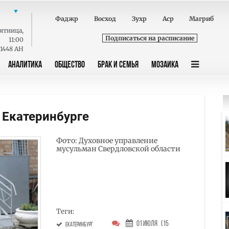
Фаджр
Восход
Зухр
Аср
Магриб
ятница
,
Подписаться на расписание
11:00
 1448 AH
АНАЛИТИКА
ОБЩЕСТВО
БРАК И СЕМЬЯ
МОЗАИКА
 Екатеринбурге
Фото: Духовное управление
мусульман Свердловской области
Теги:
01 Июля
(15
Екатеринбург