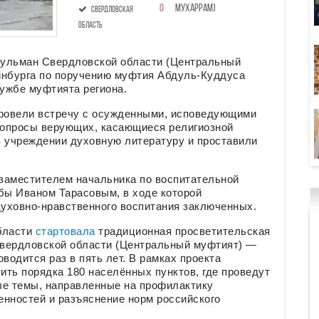
0
Мухаррам)
Свердловская
область
сульман Свердловской области (Центральный
инбурга по поручению муфтия Абдуль-Куддуса
ужбе муфтията региона.
ровели встречу с осужденными, исповедующими
вопросы верующих, касающиеся религиозной
в учреждении духовную литературу и проставили
 заместителем начальника по воспитательной
бы Иваном Тарасовым, в ходе которой
уховно-нравственного воспитания заключенных.
бласти
стартовала
традиционная просветительская
Свердловской области (Центральный муфтият) —
водится раз в пять лет. В рамках проекта
ть порядка 180 населённых пунктов, где проведут
ые темы, направленные на профилактику
енностей и разъяснение норм российского