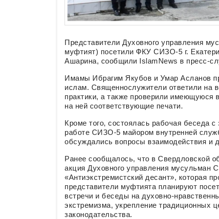
Представители Духовного управления му
муфтият) посетили ФКУ СИЗО-5 г. Екатер
Ашарина, сообщили IslamNews в пресс-сл
Имамы Ибрагим Якубов и Умар Асланов п
ислам. Священнослужители ответили на 
практики, а также проверили имеющуюся 
на ней соответствующие печати.
Кроме того, состоялась рабочая беседа с
работе СИЗО-5 майором внутренней служ
обсуждались вопросы взаимодействия и д
Ранее сообщалось, что в Свердловской о
акция Духовного управления мусульман 
«Антиэкстремистский десант», которая про
представители муфтията планируют посети
встречи и беседы на духовно-нравственн
экстремизма, укрепление традиционных ц
законодательства.