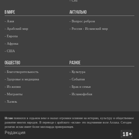
- СНГ
В МИРЕ
АКТУАЛЬНО
- Азия
- Вопрос ребром
- Арабский мир
- Россия - Исламский мир
- Европа
- Африка
- США
ОБЩЕСТВО
РАЗНОЕ
- Благотворительность
- Культура
- Здоровье и медицина
- События
- Из жизни
- Брак и семья
- Мигранты
- Исламофобия
- Халяль
Ислам
появился в седьмом веке и оказал огромное влияние на историю, культуру и общественное
развитие многих народов. В переводе с арабского «ислам» это подчинение воле Аллаха. Сегодня
религия ислам имеет более миллиарда приверженцев.
Редакция