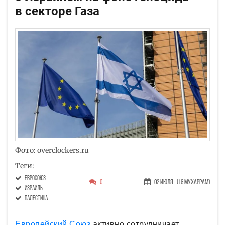
в секторе Газа
Фото: overclockers.ru
Теги:
Евросоюз
0
02 Июля
(16 Мухаррам)
Израиль
Палестина
Европейский Союз
активно сотрудничает