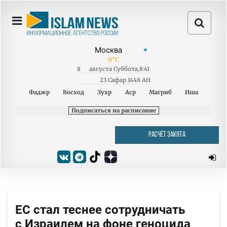
0
°C
8
августа
Суббота
,
8:41
23 Сафар 1448 AH
Фаджр
Восход
Зухр
Аср
Магриб
Иша
Подписаться на расписание
РАСЧЁТ ЗАКЯТА
ЕС стал теснее сотрудничать
с Израилем на фоне геноцида