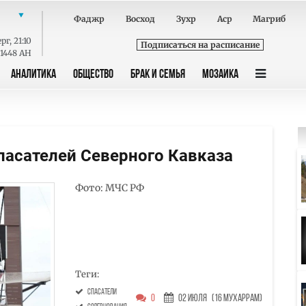
Фаджр
Восход
Зухр
Аср
Магриб
ерг
,
21:10
Подписаться на расписание
 1448 AH
АНАЛИТИКА
ОБЩЕСТВО
БРАК И СЕМЬЯ
МОЗАИКА
пасателей Северного Кавказа
Фото: МЧС РФ
Теги:
спасатели
0
02 Июля
(16 Мухаррам)