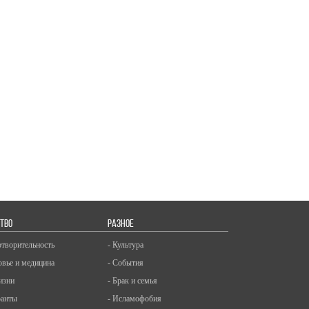
ТВО
РАЗНОЕ
отворительность
- Культура
овье и медицина
- События
изни
- Брак и семья
ранты
- Исламофобия