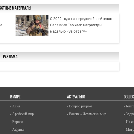
кстные материалы
С 2022 года на передовой: лейтенант
зе
Саламбек Тамхаев награжден
медалью «За отвагу»
Реклама
В МИРЕ
АКТУАЛЬНО
ОБЩЕС
- Азия
- Вопрос ребром
- Благ
- Арабский мир
- Россия - Исламский мир
- Здор
- Европа
- Из ж
- Африка
- Миг