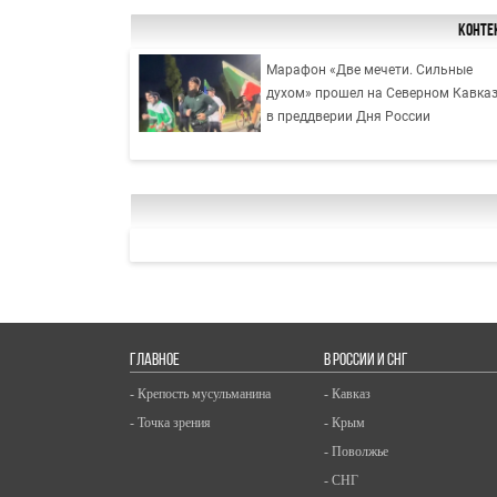
Конте
Марафон «Две мечети. Сильные
духом» прошел на Северном Кавка
в преддверии Дня России
ГЛАВНОЕ
В РОССИИ И СНГ
- Крепость мусульманина
- Кавказ
- Точка зрения
- Крым
- Поволжье
- СНГ