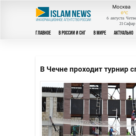
0
°C
6
августа
Четв
21 Сафар
ГЛАВНОЕ
В РОССИИ И СНГ
В МИРЕ
АКТУАЛЬНО
В Чечне проходит турнир с