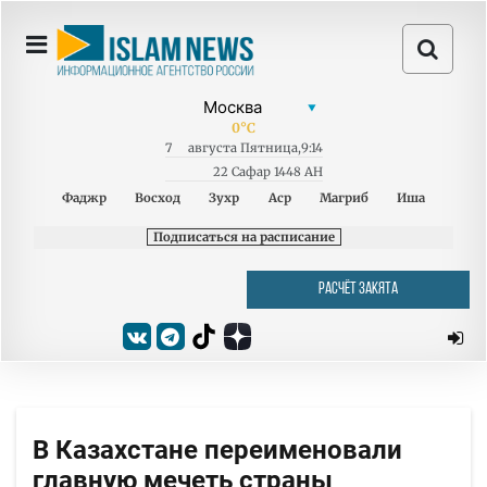
0
°C
7
августа
Пятница
,
9:14
22 Сафар 1448 AH
Фаджр
Восход
Зухр
Аср
Магриб
Иша
Подписаться на расписание
РАСЧЁТ ЗАКЯТА
В Казахстане переименовали
главную мечеть страны