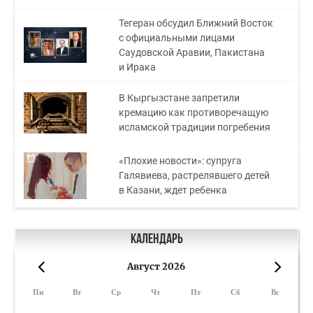
Тегеран обсудил Ближний Восток
с официальными лицами
Саудовской Аравии, Пакистана
и Ирака
В Кыргызстане запретили
кремацию как противоречащую
исламской традиции погребения
«Плохие новости»: супруга
Галявиева, растрелявшего детей
в Казани, ждет ребенка
Календарь
Август 2026
«
»
Пн
Вт
Ср
Чт
Пт
Сб
Вс