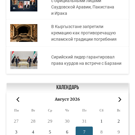
с официальными лицами
Саудовской Аравии, Пакистана
и Ирака
В Кыргызстане запретили
кремацию как противоречащую
исламской традиции погребения
Сирийский лидер гарантировал
права курдов на встрече с Барзани
Календарь
Август 2026
«
»
Пн
Вт
Ср
Чт
Пт
Сб
Вс
27
28
29
30
31
1
2
3
4
5
6
7
8
9