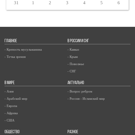
31
1
2
3
4
5
6
ГЛАВНОЕ
В РОССИИ И СНГ
- Крепость мусульманина
- Кавказ
- Точка зрения
- Крым
- Поволжье
- СНГ
В МИРЕ
АКТУАЛЬНО
- Азия
- Вопрос ребром
- Арабский мир
- Россия - Исламский мир
- Европа
- Африка
- США
ОБЩЕСТВО
РАЗНОЕ