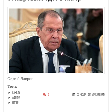
Сергей Лавров
Теги:
Сахель
0
07 Июля
(21 Мухаррам)
Африка
Нигер