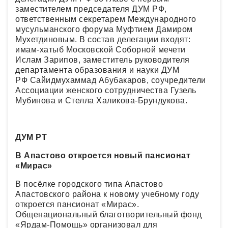
заместителем председателя ДУМ РФ,
ответственным секретарем Международного
мусульманского форума Муфтием Дамиром
Мухетдиновым. В состав делегации входят:
имам-хатыб Московской Соборной мечети
Ислам Зарипов, заместитель руководителя
департамента образования и науки ДУМ
РФ Сайидмухаммад Абубакаров, соучредители
Ассоциации женского сотрудничества Гузель
Мубинова и Стелла Халикова-Брундукова.
ДУМ РТ
В Апастово откроется новый пансионат
«Мирас»
В посёлке городского типа Апастово
Апастовского района к новому учебному году
откроется пансионат «Мирас».
Общенациональный благотворительный фонд
«Ярдам-Помощь» организовал для