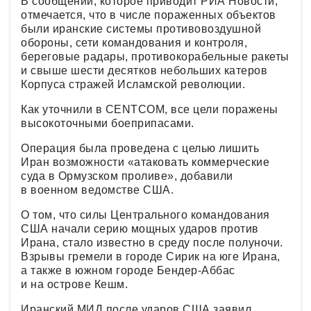
В сообщении, которое приводит РИА Новости,
отмечается, что в числе пораженных объектов
были иранские системы противовоздушной
обороны, сети командования и контроля,
береговые радары, противокорабельные ракеты
и свыше шести десятков небольших катеров
Корпуса стражей Исламской революции.
Как уточнили в CENTCOM, все цели поражены
высокоточными боеприпасами.
Операция была проведена с целью лишить
Иран возможности «атаковать коммерческие
суда в Ормузском проливе», добавили
в военном ведомстве США.
О том, что силы Центрального командования
США начали серию мощных ударов против
Ирана, стало известно в среду после полуночи.
Взрывы гремели в городе Сирик на юге Ирана,
а также в южном городе Бендер-Аббас
и на острове Кешм.
Иранский МИД после ударов США заявил