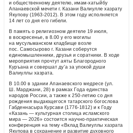
и общественному деятелю, имам-хатыйбу
Апанаевской мечети г. Казани Валиулле хазрату
Якупову (1963-2012). В этом году исполняется
14 лет со дня его гибели.
В память о религиозном деятеле 19 июля,
в воскресенье, в 8.00 у его могилы
на мусульманском кладбище возле
пос. Самосырово г. Казани соберутся
единомышленники, друзья и соратники. В ходе
мероприятия прочтут аяты Благородного
Куръана и совершат ду’а за упокой души
Валиуллы хазрата.
В 10.00 в здании Апанаевского медресе (ул.
Ш. Марджани, 28) в рамках Года единства
народов России, а также к 250-летию со дня
рождения выдающегося татарского богослова
Габденнасыра Курсави (1776-1812) и к Году
«Казань — культурная столица исламского
мира — 2026» состоится научно-практическая
конференция на тему «Вклад Валиуллы хазрата
Якупова в сохранение и развитие духовного