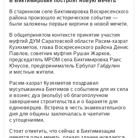
В Биктимировке построят новую мечеть
В старинном селе Биктимировка Воскресенского
района произошло историческое событие —
были заложены первые кирпичи в новой мечети.
В общепринятом контексте принятие участия
муфтий ДУМ Саратовской области Расим-хазрат
Кузяхметов, глава Воскресенского района Денис
Павлов, советник муфтия Рушан Жарков,
председатель МРОМ села Биктимировка Раис
Юнусов, предприниматель Ербулат Габдулин
и местные жители.
Расим-хазрат Кузяхметов поздравил
мусульманина Биктимов с событием для их села
и вознес дуа (мольбу) об благополучном
завершении строительства и о баракяте для
единоверцев. Встреча в честь знаменательного
дня для общины заключалась в чаепитии
с угощениями.
Стоит отметить, что сейчас в Биктимизации
имеется одна мечеть, однако здание нуждается