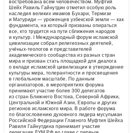
востребована всем человечеством. Муфтий
Шейх Равиль Гайнутдин отметил особую роль
наследия великих имамов Бухари, Термизи
и Матуриди — уроженцев узбекской земли — как
фундамента, на который призваны опираться
все, кто трудится на пути сближения народов
и культур. I Международный форум исламской
цивилизации собрал религиозных деятелей,
учёных-теологов и представителей
академического сообщества из разных стран
мира и призван стать площадкой для диалога
о вкладе исламской цивилизации в утверждение
культуры мира, толерантности и просвещения
в глобальном масштабе. По данным
организаторов, в мероприятиях форума
принимают участие более 300 делегатов
из стран Ближнего Востока, Северной Африки,
Центральной и Южной Азии, Европы и других
регионов исламского мира. В работе форума
по благословению духовного лидера мусульман
Российской Федерации Главного Муфтия Шейха
Равиля Гайнутдина принимает участие
делегация ДУМ РФ во главе с первым