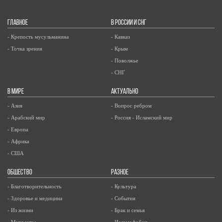
ГЛАВНОЕ
В РОССИИ И СНГ
- Крепость мусульманина
- Кавказ
- Точка зрения
- Крым
- Поволжье
- СНГ
В МИРЕ
АКТУАЛЬНО
- Азия
- Вопрос ребром
- Арабский мир
- Россия - Исламский мир
- Европа
- Африка
- США
ОБЩЕСТВО
РАЗНОЕ
- Благотворительность
- Культура
- Здоровье и медицина
- События
- Из жизни
- Брак и семья
- Мигранты
- Исламофобия