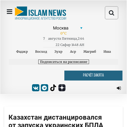
0
°C
7
августа
Пятница
,
2:44
22 Сафар 1448 AH
Фаджр
Восход
Зухр
Аср
Магриб
Иша
Подписаться на расписание
РАСЧЁТ ЗАКЯТА
Казахстан дистанцировался
от запуска украинских БПЛА