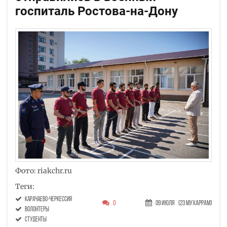
госпиталь Ростова-на-Дону
Фото: riakchr.ru
Теги:
Карачаево-Черкессия
0
09 Июля
(23 Мухаррам)
волонтеры
студенты