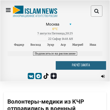
0
°C
7
августа
Пятница
,
20:25
22 Сафар 1448 AH
Фаджр
Восход
Зухр
Аср
Магриб
Иша
Подписаться на расписание
РАСЧЁТ ЗАКЯТА
Волонтеры-медики из КЧР
отправились в военный