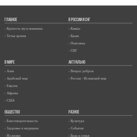
ГЛАВНОЕ
В РОССИИ И СНГ
- Крепость мусульманина
- Кавказ
- Точка зрения
- Крым
- Поволжье
- СНГ
В МИРЕ
АКТУАЛЬНО
- Азия
- Вопрос ребром
- Арабский мир
- Россия - Исламский мир
- Европа
- Африка
- США
ОБЩЕСТВО
РАЗНОЕ
- Благотворительность
- Культура
- Здоровье и медицина
- События
- Из жизни
- Брак и семья