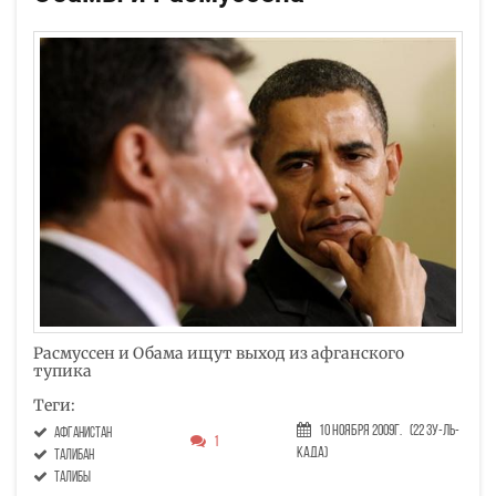
Расмуссен и Обама ищут выход из афганского
тупика
Теги:
10 Ноября 2009г.
(22 Зу-ль-
Афганистан
1
када)
талибан
талибы