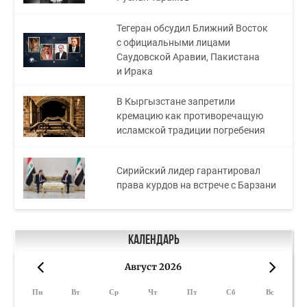
Тегеран обсудил Ближний Восток
с официальными лицами
Саудовской Аравии, Пакистана
и Ирака
В Кыргызстане запретили
кремацию как противоречащую
исламской традиции погребения
Сирийский лидер гарантировал
права курдов на встрече с Барзани
Календарь
Август 2026
«
»
Пн
Вт
Ср
Чт
Пт
Сб
Вс