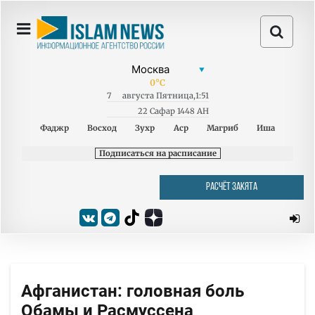
0
°C
7
августа
Пятница
,
1:51
22 Сафар 1448 AH
Фаджр
Восход
Зухр
Аср
Магриб
Иша
Подписаться на расписание
РАСЧЁТ ЗАКЯТА
Афганистан: головная боль
Обамы и Расмуссена