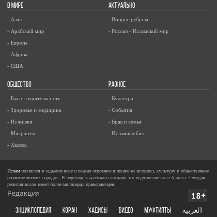
В МИРЕ
АКТУАЛЬНО
- Азия
- Вопрос ребром
- Арабский мир
- Россия - Исламский мир
- Европа
- Африка
- США
ОБЩЕСТВО
РАЗНОЕ
- Благотворительность
- Культура
- Здоровье и медицина
- События
- Из жизни
- Брак и семья
- Мигранты
- Исламофобия
- Халяль
Ислам
появился в седьмом веке и оказал огромное влияние на историю, культуру и общественное
развитие многих народов. В переводе с арабского «ислам» это подчинение воле Аллаха. Сегодня
религия ислам имеет более миллиарда приверженцев.
Редакция
ЭНЦИКЛОПЕДИЯ
КОРАН
ХАДИСЫ
ВИДЕО
Муфтияты
العربية