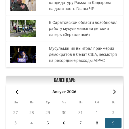
кандидатуру Рамзана Кадырова
на должность Главы ЧР
В Саратовской области возобновил
работу мусульманский детский
лагерь «Зеркальный»
Мусульманин выиграл праймериз
демократов в Сенат США, несмотря
на рекордные расходы AIPAC
Календарь
Август 2026
«
»
Пн
Вт
Ср
Чт
Пт
Сб
Вс
27
28
29
30
31
1
2
3
4
5
6
7
8
9