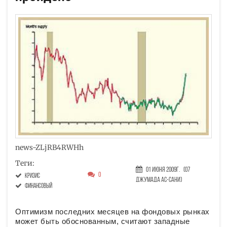
news-ZLjRB4RWHh
Теги:
01 Июня 2009г.
(07
0
кризис
Джумада ас-сани)
финансовый
Оптимизм последних месяцев на фондовых рынках
может быть обоснованным, считают западные