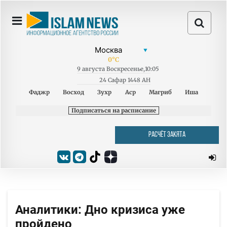
0
°C
9
августа
Воскресенье
,
10:05
24 Сафар 1448 AH
Фаджр
Восход
Зухр
Аср
Магриб
Иша
Подписаться на расписание
РАСЧЁТ ЗАКЯТА
Аналитики: Дно кризиса уже
пройдено