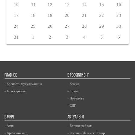
10
11
12
13
14
15
16
17
18
19
20
21
22
23
24
25
26
27
28
29
30
31
1
2
3
4
5
6
ГЛАВНОЕ
В РОССИИ И СНГ
- Крепость мусульманина
- Кавказ
- Точка зрения
- Крым
- Поволжье
- СНГ
В МИРЕ
АКТУАЛЬНО
- Азия
- Вопрос ребром
- Арабский мир
- Россия - Исламский мир