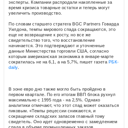
эксперты. Компании распродали накопленные за
время кризиса товарные остатки и теперь могут
увеличить производство.
По словам старшего стратега BGC Partners Говарда
Уилдона, темпы мирового спада сокращаются, это
еще не возвращение к росту, но все же
свидетельство того, что восстановление
начинается. Это подтверждают и уточненные
данные Министерства торговли США, согласно
которым американская экономика в январе-марте
сократилась не на 6,1, а на 5,7%, пишет газета
РБК-
daily
.
В зоне евро дно также могло быть пройдено в
первом квартале. По его итогам ВВП блока рухнул
максимально с 1995 года - на 2,5%. Однако
аналитики отмечают, что этот спад может оказаться
пиковым. «Темпы рецессии снижаются, и
сокращение складских запасов главный тому
свидетель. Оно идет одновременно с замедлением
спада в объеме промышленных заказов.