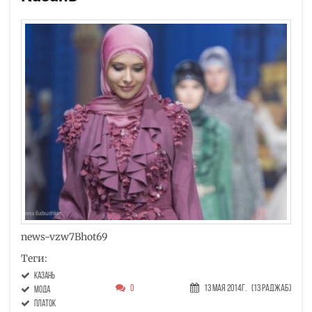
news-vzw7Bhot69
Теги:
Казань
0
13 Мая 2014г.
(13 Раджаб)
мода
платок