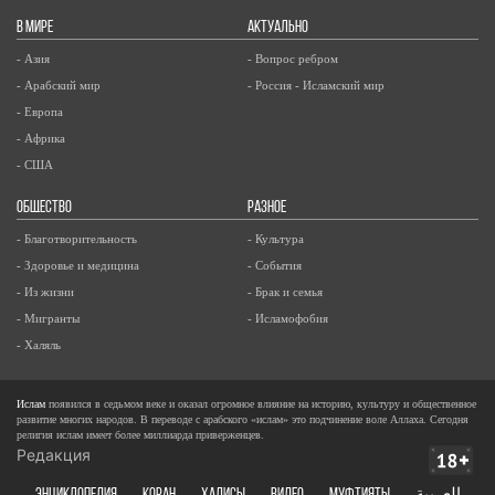
В МИРЕ
АКТУАЛЬНО
- Азия
- Вопрос ребром
- Арабский мир
- Россия - Исламский мир
- Европа
- Африка
- США
ОБЩЕСТВО
РАЗНОЕ
- Благотворительность
- Культура
- Здоровье и медицина
- События
- Из жизни
- Брак и семья
- Мигранты
- Исламофобия
- Халяль
Ислам
появился в седьмом веке и оказал огромное влияние на историю, культуру и общественное
развитие многих народов. В переводе с арабского «ислам» это подчинение воле Аллаха. Сегодня
религия ислам имеет более миллиарда приверженцев.
Редакция