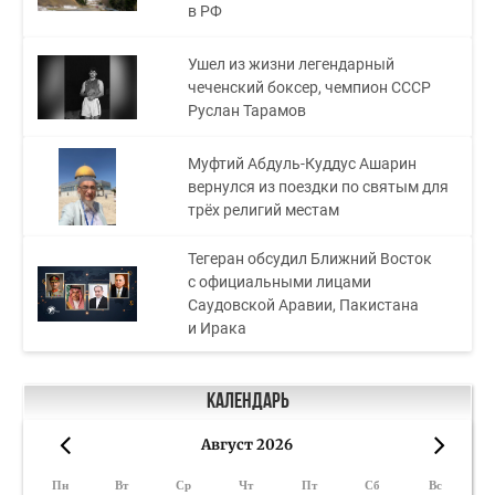
в РФ
Ушел из жизни легендарный
чеченский боксер, чемпион СССР
Руслан Тарамов
Муфтий Абдуль-Куддус Ашарин
вернулся из поездки по святым для
трёх религий местам
Тегеран обсудил Ближний Восток
с официальными лицами
Саудовской Аравии, Пакистана
и Ирака
Календарь
Август 2026
«
»
Пн
Вт
Ср
Чт
Пт
Сб
Вс