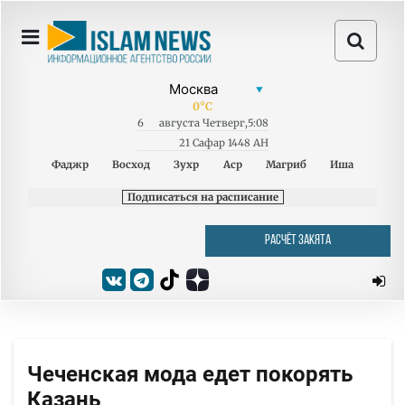
0
°C
6
августа
Четверг
,
5:08
21 Сафар 1448 AH
Фаджр
Восход
Зухр
Аср
Магриб
Иша
Подписаться на расписание
РАСЧЁТ ЗАКЯТА
Чеченская мода едет покорять
Казань