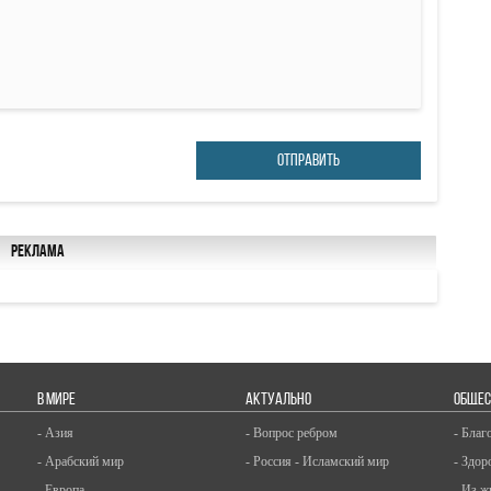
ОТПРАВИТЬ
Реклама
В МИРЕ
АКТУАЛЬНО
ОБЩЕС
- Азия
- Вопрос ребром
- Благ
- Арабский мир
- Россия - Исламский мир
- Здор
- Европа
- Из ж