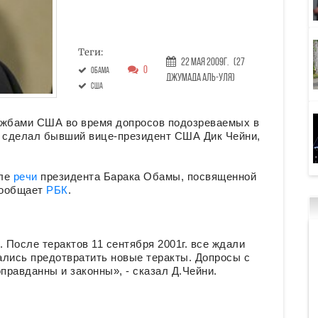
Теги:
22 Мая 2009г.
(27
0
Обама
Джумада аль-уля)
США
жбами США во время допросов подозреваемых в
е сделал бывший вице-президент США Дик Чейни,
сле
речи
президента Барака Обамы, посвященной
сообщает
РБК
.
 После терактов 11 сентября 2001г. все ждали
ались предотвратить новые теракты. Допросы с
равданны и законны», - сказал Д.Чейни.