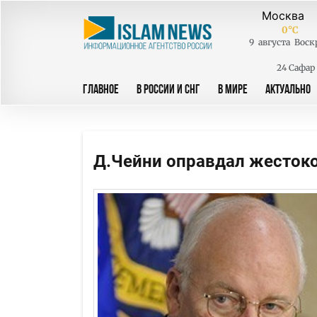
0
°C
9
августа
Воск
24 Сафар
ГЛАВНОЕ
В РОССИИ И СНГ
В МИРЕ
АКТУАЛЬНО
Д.Чейни оправдал жесток