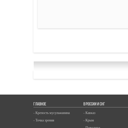
ГЛАВНОЕ
В РОССИИ И СНГ
- Крепость мусульманина
- Кавказ
- Точка зрения
- Крым
- Поволжье