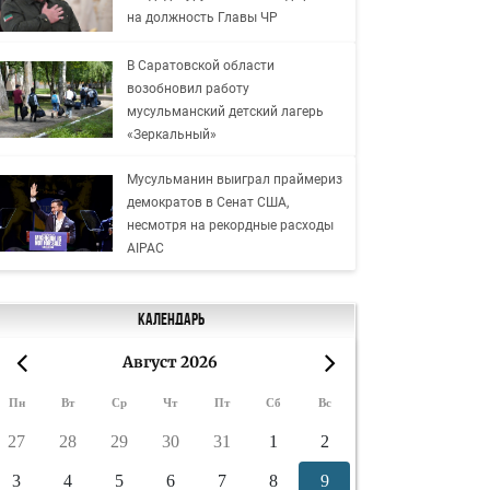
на должность Главы ЧР
В Саратовской области
возобновил работу
мусульманский детский лагерь
«Зеркальный»
Мусульманин выиграл праймериз
демократов в Сенат США,
несмотря на рекордные расходы
AIPAC
Календарь
Август 2026
«
»
Пн
Вт
Ср
Чт
Пт
Сб
Вс
27
28
29
30
31
1
2
3
4
5
6
7
8
9