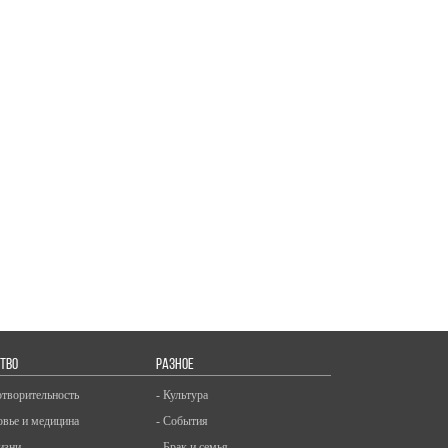
ТВО
РАЗНОЕ
отворительность
- Культура
овье и медицина
- События
изни
- Брак и семья