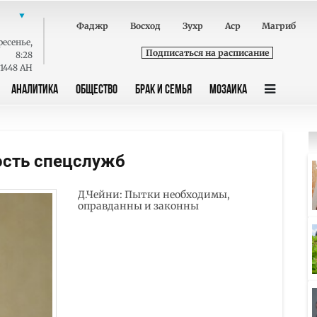
Фаджр
Восход
Зухр
Аср
Магриб
ресенье
,
Подписаться на расписание
8:28
 1448 AH
АНАЛИТИКА
ОБЩЕСТВО
БРАК И СЕМЬЯ
МОЗАИКА
ость спецслужб
Д.Чейни: Пытки необходимы,
оправданны и законны