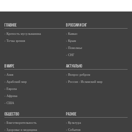
ГЛАВНОЕ
В РОССИИ И СНГ
- Крепость мусульманина
- Кавказ
- Точка зрения
- Крым
- Поволжье
- СНГ
В МИРЕ
АКТУАЛЬНО
- Азия
- Вопрос ребром
- Арабский мир
- Россия - Исламский мир
- Европа
- Африка
- США
ОБЩЕСТВО
РАЗНОЕ
- Благотворительность
- Культура
- Здоровье и медицина
- События