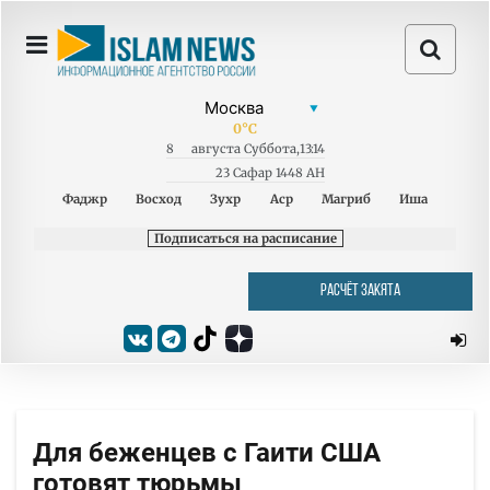
0
°C
8
августа
Суббота
,
13:14
23 Сафар 1448 AH
Фаджр
Восход
Зухр
Аср
Магриб
Иша
Подписаться на расписание
РАСЧЁТ ЗАКЯТА
Для беженцев с Гаити США
готовят тюрьмы