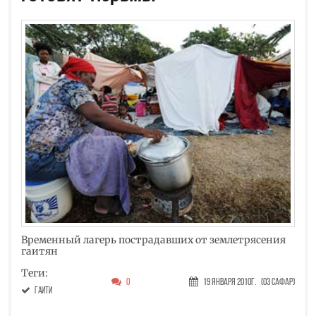
Временный лагерь пострадавших от землетрясения
гаитян
Теги:
0
19 Января 2010г.
(03 Сафар)
Гаити